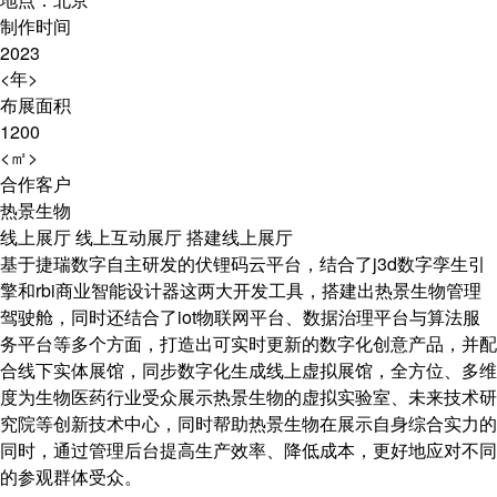
制作时间
2023
<年>
布展面积
1200
<㎡>
合作客户
热景生物
线上展厅
线上互动展厅
搭建线上展厅
基于捷瑞数字自主研发的伏锂码云平台，结合了j3d数字孪生引
擎和rbi商业智能设计器这两大开发工具，搭建出热景生物管理
驾驶舱，同时还结合了iot物联网平台、数据治理平台与算法服
务平台等多个方面，打造出可实时更新的数字化创意产品，并配
合线下实体展馆，同步数字化生成线上虚拟展馆，全方位、多维
度为生物医药行业受众展示热景生物的虚拟实验室、未来技术研
究院等创新技术中心，同时帮助热景生物在展示自身综合实力的
同时，通过管理后台提高生产效率、降低成本，更好地应对不同
的参观群体受众。