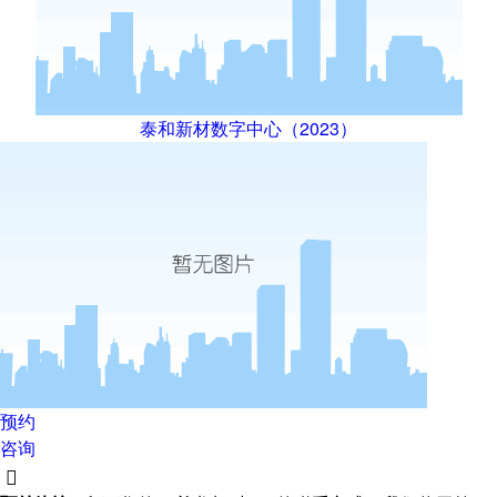
泰和新材数字中心（2023）
预约
咨询
