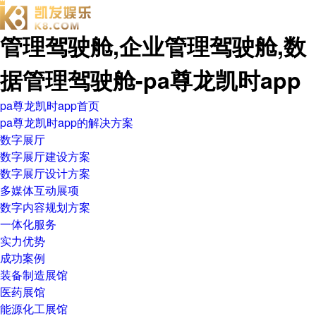
管理驾驶舱,企业管理驾驶舱,数
据管理驾驶舱-pa尊龙凯时app
pa尊龙凯时app首页
pa尊龙凯时app的解决方案
数字展厅
数字展厅建设方案
数字展厅设计方案
多媒体互动展项
数字内容规划方案
一体化服务
实力优势
成功案例
装备制造展馆
医药展馆
能源化工展馆