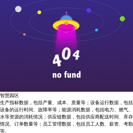
智慧园区
生产指标数据，包括产量、成本、质量等；设备运行数据，包括
设备的运行时间、故障率等；能源消耗数据，包括电力、燃气、
水等资源的消耗情况；供应链数据，包括供应商配送时间、库存
情况、订单数量等；员工管理数据，包括员工人数、薪资、考勤
等。