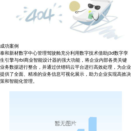
成功案例
泰和新材数字中心管理驾驶舱充分利用数字技术借助j3d数字孪
生引擎与rbi商业智能设计器的强大功能，将企业内部各类关键
业务数据进行整合，并通过伏锂码云平台进行高效处理，为企业
提供了全面、精准的业务信息可视化展示，助力企业实现高效决
策和智能化管理。