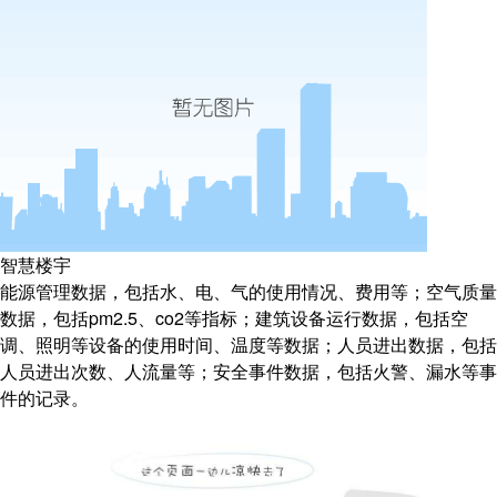
智慧楼宇
能源管理数据，包括水、电、气的使用情况、费用等；空气质量
数据，包括pm2.5、co2等指标；建筑设备运行数据，包括空
调、照明等设备的使用时间、温度等数据；人员进出数据，包括
人员进出次数、人流量等；安全事件数据，包括火警、漏水等事
件的记录。