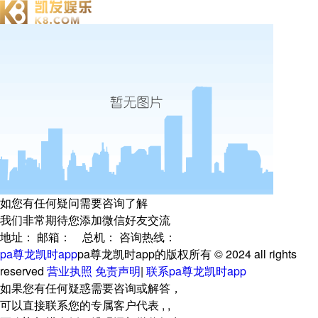
如您有任何疑问需要咨询了解
我们非常期待您添加微信好友交流
地址：
邮箱：
总机：
咨询热线：
pa尊龙凯时app
pa尊龙凯时app的版权所有
© 2024 all rights
reserved
营业执照
免责声明
|
联系pa尊龙凯时app
如果您有任何疑惑需要咨询或解答，
可以直接联系您的专属客户代表 , ,