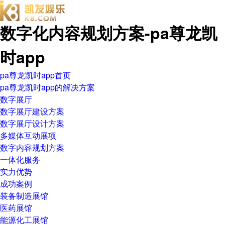
数字化内容规划方案-pa尊龙凯
时app
pa尊龙凯时app首页
pa尊龙凯时app的解决方案
数字展厅
数字展厅建设方案
数字展厅设计方案
多媒体互动展项
数字内容规划方案
一体化服务
实力优势
成功案例
装备制造展馆
医药展馆
能源化工展馆