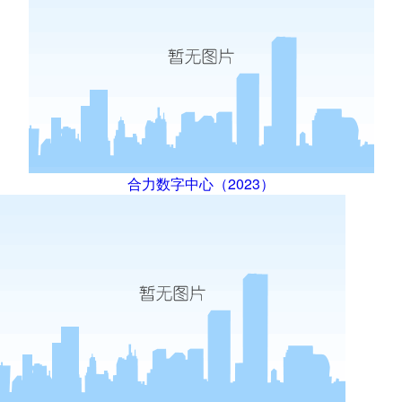
合力数字中心（2023）