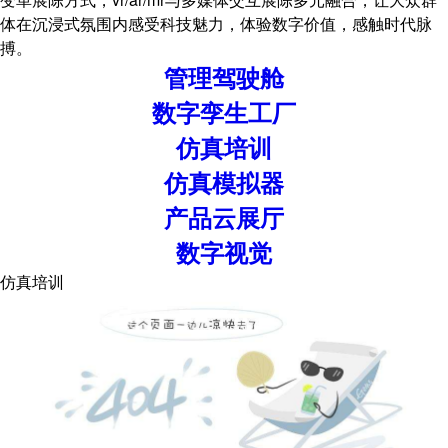
体在沉浸式氛围内感受科技魅力，体验数字价值，感触时代脉
搏。
管理驾驶舱
数字孪生工厂
仿真培训
仿真模拟器
产品云展厅
数字视觉
仿真培训