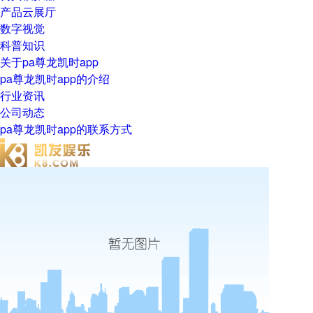
产品云展厅
数字视觉
科普知识
关于pa尊龙凯时app
pa尊龙凯时app的介绍
行业资讯
公司动态
pa尊龙凯时app的联系方式