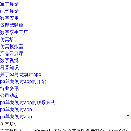
军工展馆
电气展馆
数字应用
管理驾驶舱
数字孪生工厂
仿真培训
仿真模拟器
产品云展厅
数字视觉
科普知识
关于pa尊龙凯时app
pa尊龙凯时app的介绍
行业资讯
公司动态
pa尊龙凯时app的联系方式
pa尊龙凯时app
pa尊龙凯时app

仿真培训
变革展陈方式，vr/ar/mr与多媒体交互展陈多元融合，让大众群