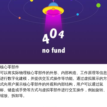
核心零部件
可以将实际物理核心零部件的外形、内部构造、工作原理等信息
进行数字化建模，并提供交互式操作等功能。通过虚拟展示的方
式向用户展示核心零部件的外观和内部结构，用户可以通过鼠
标、键盘或手势等方式与虚拟零部件进行交互操作，例如旋转、
缩放、拆卸等。