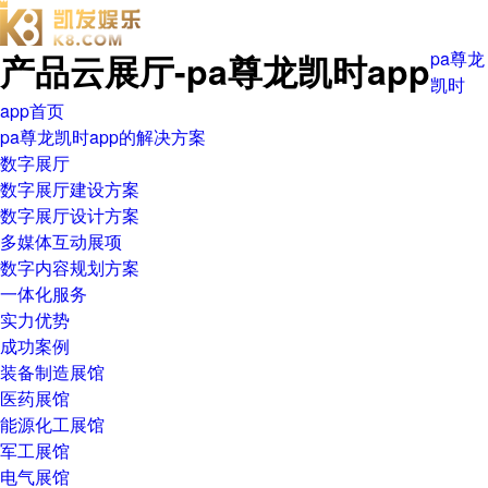
产品云展厅-pa尊龙凯时app
pa尊龙
凯时
app首页
pa尊龙凯时app的解决方案
数字展厅
数字展厅建设方案
数字展厅设计方案
多媒体互动展项
数字内容规划方案
一体化服务
实力优势
成功案例
装备制造展馆
医药展馆
能源化工展馆
军工展馆
电气展馆