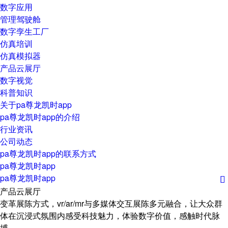
数字应用
管理驾驶舱
数字孪生工厂
仿真培训
仿真模拟器
产品云展厅
数字视觉
科普知识
关于pa尊龙凯时app
pa尊龙凯时app的介绍
行业资讯
公司动态
pa尊龙凯时app的联系方式
pa尊龙凯时app
pa尊龙凯时app

产品云展厅
变革展陈方式，vr/ar/mr与多媒体交互展陈多元融合，让大众群
体在沉浸式氛围内感受科技魅力，体验数字价值，感触时代脉
搏。