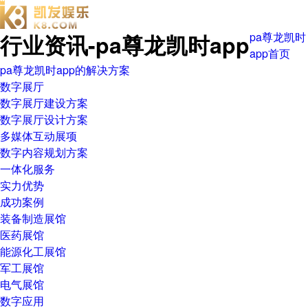
行业资讯-pa尊龙凯时app
pa尊龙凯时
app首页
pa尊龙凯时app的解决方案
数字展厅
数字展厅建设方案
数字展厅设计方案
多媒体互动展项
数字内容规划方案
一体化服务
实力优势
成功案例
装备制造展馆
医药展馆
能源化工展馆
军工展馆
电气展馆
数字应用