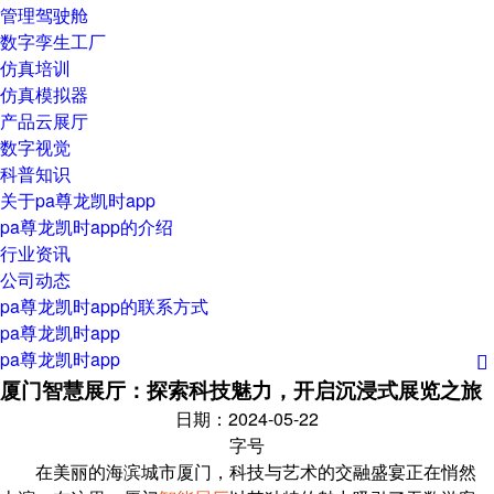
管理驾驶舱
数字孪生工厂
仿真培训
仿真模拟器
产品云展厅
数字视觉
科普知识
关于pa尊龙凯时app
pa尊龙凯时app的介绍
行业资讯
公司动态
pa尊龙凯时app的联系方式
pa尊龙凯时app
pa尊龙凯时app

厦门智慧展厅：探索科技魅力，开启沉浸式展览之旅
日期：2024-05-22
字号
在美丽的海滨城市厦门，科技与艺术的交融盛宴正在悄然