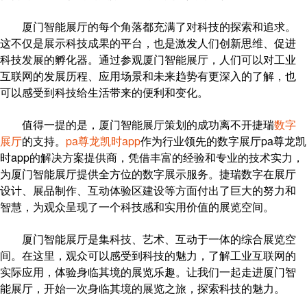
厦门智能展厅的每个角落都充满了对科技的探索和追求。
这不仅是展示科技成果的平台，也是激发人们创新思维、促进
科技发展的孵化器。通过参观厦门智能展厅，人们可以对工业
互联网的发展历程、应用场景和未来趋势有更深入的了解，也
可以感受到科技给生活带来的便利和变化。
值得一提的是，厦门智能展厅策划的成功离不开捷瑞
数字
展厅
的支持。
pa尊龙凯时app
作为行业领先的数字展厅pa尊龙凯
时app的解决方案提供商，凭借丰富的经验和专业的技术实力，
为厦门智能展厅提供全方位的数字展示服务。捷瑞数字在展厅
设计、展品制作、互动体验区建设等方面付出了巨大的努力和
智慧，为观众呈现了一个科技感和实用价值的展览空间。
厦门智能展厅是集科技、艺术、互动于一体的综合展览空
间。在这里，观众可以感受到科技的魅力，了解工业互联网的
实际应用，体验身临其境的展览乐趣。让我们一起走进厦门智
能展厅，开始一次身临其境的展览之旅，探索科技的魅力。