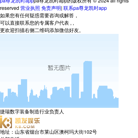
pa尊龙凯时app
pa尊龙凯时app的版权所有
© 2024 all rights
reserved
营业执照
免责声明
|
联系pa尊龙凯时app
如果您有任何疑惑需要咨询或解答，
可以直接联系您的专属客户代表 , ,
更欢迎扫描右侧二维码添加微信好友。
捷瑞数字装备制造行业负责人
地址：山东省烟台市莱山区澳柯玛大街102号