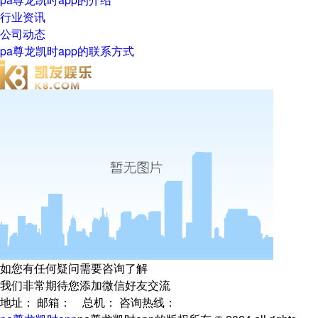
行业资讯
公司动态
pa尊龙凯时app的联系方式
如您有任何疑问需要咨询了解
我们非常期待您添加微信好友交流
地址：
邮箱：
总机：
咨询热线：