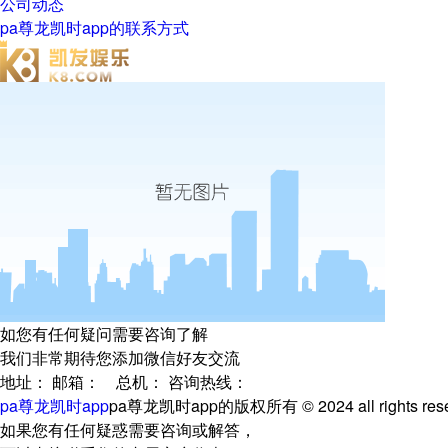
公司动态
pa尊龙凯时app的联系方式
如您有任何疑问需要咨询了解
我们非常期待您添加微信好友交流
地址：
邮箱：
总机：
咨询热线：
pa尊龙凯时app
pa尊龙凯时app的版权所有
© 2024 all rights re
如果您有任何疑惑需要咨询或解答，