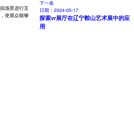
下一条
拟场景进行互
日期：2024-05-17
，使观众能够
探索vr展厅在辽宁鞍山艺术展中的应
用