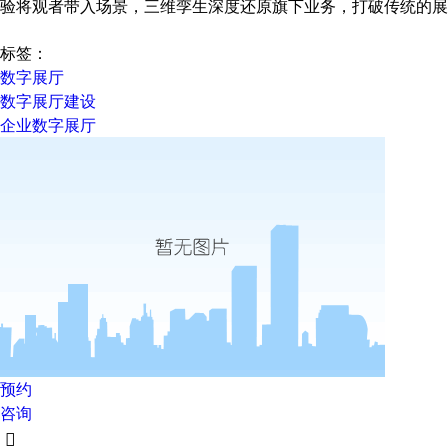
验将观者带入场景，三维孪生深度还原旗下业务，打破传统的展
标签：
数字展厅
数字展厅建设
企业数字展厅
预约
咨询
