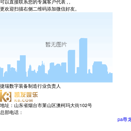
可以直接联系您的专属客户代表 , ,
更欢迎扫描右侧二维码添加微信好友。
捷瑞数字装备制造行业负责人
地址：山东省烟台市莱山区澳柯玛大街102号
总部电话：
pa尊