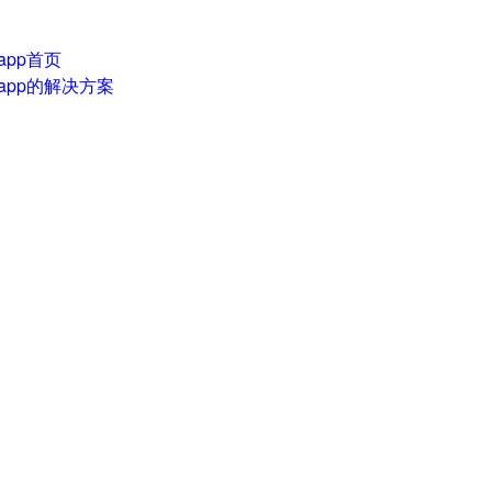
app首页
app的解决方案