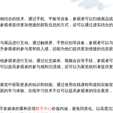
相结合的技术。通过手机、平板等设备，参观者可以扫描展品或
参观者提供更加便捷的获取信息的方式，还可以通过虚实结合的
与展品进行互动。通过触摸屏、手势识别等设备，参观者可以与
升参观者的参与度和投入感，还能为他们提供更加便捷的信息获
他参观者进行互动。通过社交媒体、视频会议等手段，参观者可
可以提高参观者的参与感和沉浸感，还可以为展览组织者提供更
展览中获取更多的知识和技能。通过使用在线课程和虚拟实验室
面的学习体验。在线学习技术不仅可以提高参观者的综合素质，
字多媒体的重构呈现
数字中心
价值内涵，避免同质化。以高度沉