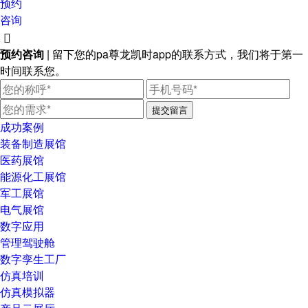
预约
咨询

预约咨询
| 留下您的pa尊龙凯时app的联系方式，我们将于第一
时间联系您。
提交留言
成功案例
装备制造展馆
医药展馆
能源化工展馆
军工展馆
电气展馆
数字应用
管理驾驶舱
数字孪生工厂
仿真培训
仿真模拟器