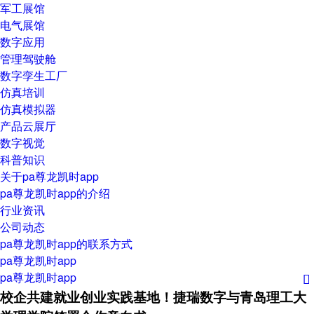
军工展馆
电气展馆
数字应用
管理驾驶舱
数字孪生工厂
仿真培训
仿真模拟器
产品云展厅
数字视觉
科普知识
关于pa尊龙凯时app
pa尊龙凯时app的介绍
行业资讯
公司动态
pa尊龙凯时app的联系方式
pa尊龙凯时app
pa尊龙凯时app

校企共建就业创业实践基地！捷瑞数字与青岛理工大