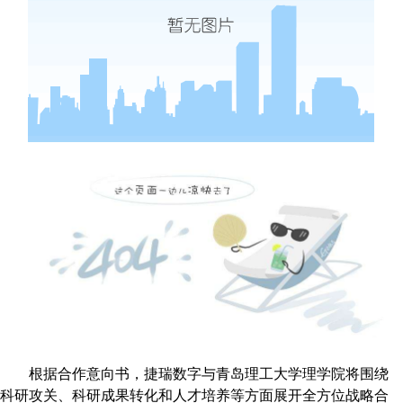
根据合作意向书，捷瑞数字与青岛理工大学理学院将围绕
科研攻关、科研成果转化和人才培养等方面展开全方位战略合