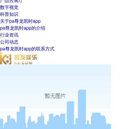
产品云展厅
数字视觉
科普知识
关于pa尊龙凯时app
pa尊龙凯时app的介绍
行业资讯
公司动态
pa尊龙凯时app的联系方式