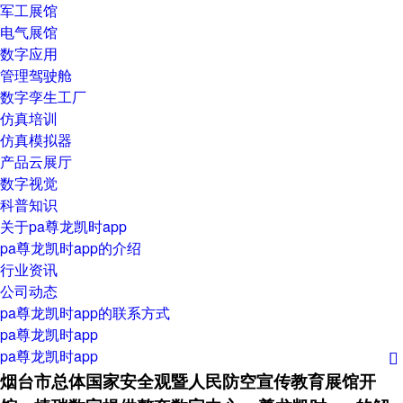
军工展馆
电气展馆
数字应用
管理驾驶舱
数字孪生工厂
仿真培训
仿真模拟器
产品云展厅
数字视觉
科普知识
关于pa尊龙凯时app
pa尊龙凯时app的介绍
行业资讯
公司动态
pa尊龙凯时app的联系方式
pa尊龙凯时app
pa尊龙凯时app

烟台市总体国家安全观暨人民防空宣传教育展馆开