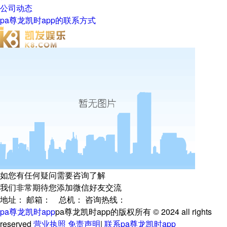
公司动态
pa尊龙凯时app的联系方式
如您有任何疑问需要咨询了解
我们非常期待您添加微信好友交流
地址：
邮箱：
总机：
咨询热线：
pa尊龙凯时app
pa尊龙凯时app的版权所有
© 2024 all rights
reserved
营业执照
免责声明
|
联系pa尊龙凯时app