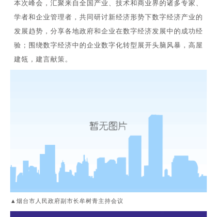
本次峰会，汇聚来自全国产业、技术和商业界的诸多专家、
学者和企业管理者，共同研讨新经济形势下数字经济产业的
发展趋势，分享各地政府和企业在数字经济发展中的成功经
验；围绕数字经济中的企业数字化转型展开头脑风暴，高屋
建瓴，建言献策。
▲烟台市人民政府副市长牟树青主持会议