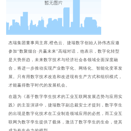
杰瑞集团董事局主席,橙色云、捷瑞数字创始人孙伟杰应邀
参加“数聚烟台·共赢未来”高端对话，他表示，数字化转型
是大势所趋，未来数字技术与经济社会各领域全面深度融
合，将进一步推动实现产业数字化、网络化、智能化变革发
展。只有用数字技术改造和改进现有生产方式和组织模式，
才能赢得数字时代的发展机会。
在题为《基于数字孪生技术的工业互联网发展态势与应用实
践》的主旨演讲中，捷瑞数字副总裁安士才提到，数字孪生
的出现是数字化技术在工业制造领域应用的必然，而工业互
联网为数字孪生提供了载体，激活了数字孪生的生命，使其
成为有生命力的模型。