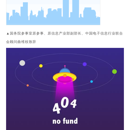
▲
国务院参事室原参事、原信息产业部副部长、中国电子信息行业联合
会顾问曲维枝致辞