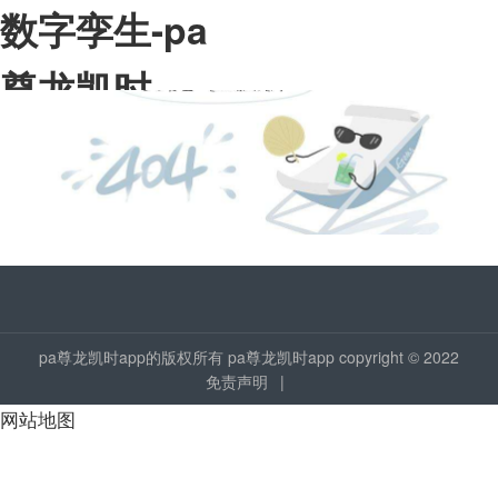
数字孪生-pa
尊龙凯时
app
pa尊龙凯时app的版权所有 pa尊龙凯时app copyright © 2022
免责声明
|
网站地图