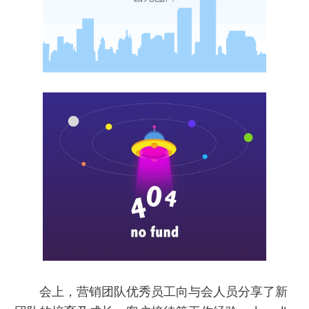
会上，营销团队优秀员工向与会人员分享了新