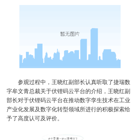
参观过程中，王晓红副部长认真听取了捷瑞数
字牟文青总裁关于伏锂码云平台的介绍，王晓红副
部长对于伏锂码云平台在推动数字孪生技术在工业
产业化发展及数字化转型领域所进行的积极探索给
予了高度认可及评价。