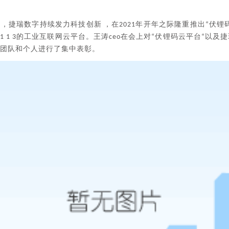
淀，捷瑞数字持续发力科技创新 ，在2021年开年之际隆重推出“伏
1 3的工业互联网云平台。王涛ceo在会上对“伏锂码云平台“以及
秀团队和个人进行了集中表彰。