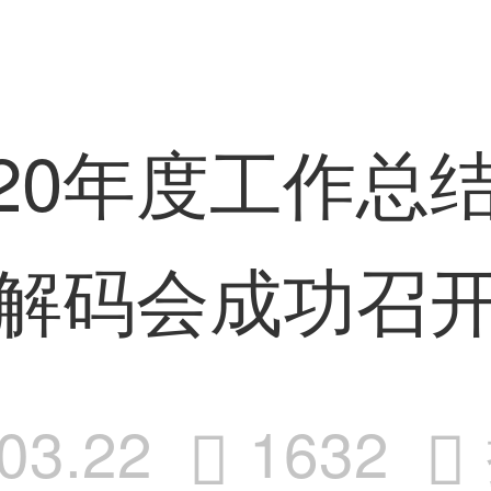
20年度工作总结
解码会成功召
03.22
1632

