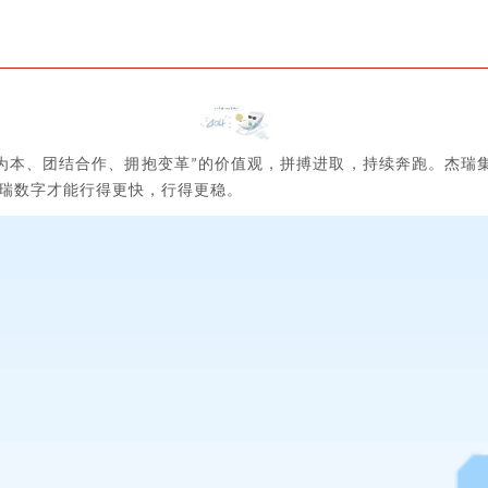
斗为本、团结合作、拥抱变革”的价值观，拼搏进取，持续奔
跑。杰瑞集
瑞数字才能行得更快，行得更稳。