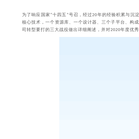
为了响应国家“十四五”号召，经过20年的经验积累与沉
核心技术，一个资源库、一个设计器、三个子平台、构成1 
司转型要打的三大战役做出详细阐述，并对2020年度优