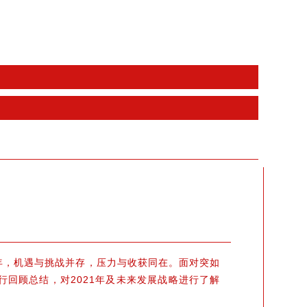
20年，机遇与挑战并存，压力与收获同在。面对突如
行回顾总结，对2021年及未来发展战略进行了解