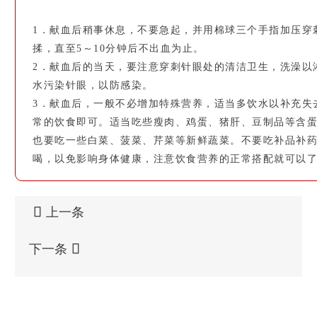
1．献血后稍事休息，不要急起，并用棉球三个手指加压穿
揉，直至5～10分钟后不出血为止。
2．献血后的当天，要注意穿刺针眼处的清洁卫生，洗澡以
水污染针眼，以防感染。
3．献血后，一般不必增加特殊营养，适当多饮水以补充失
常的饮食即可。适当吃些瘦肉、鸡蛋、猪肝、豆制品等含
也要吃一些白菜、菠菜、芹菜等新鲜蔬菜。不要吃补品补
喝，以免影响身体健康，注意饮食营养的正常搭配就可以
上一条

下一条
