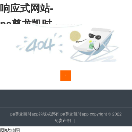
响应式网站-
pa尊龙凯时
app
1
pa尊龙凯时app的版权所有 pa尊龙凯时app copyright © 2022
免责声明
|
网站地图