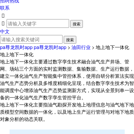
招聘热线
联系


搜索
中文
搜索
pa尊龙凯时app
pa尊龙凯时app
>
油田行业
>
地上地下一体化
地上地下一体化
地上地下一体化主要通过数字孪生技术融合油气生产井场、管
网、场站三个方面的实时监测数据、集输数据、生产运行数据，
建立一体化油气生产智能集中管控体系，使用自研分析算法实现
油气生产态势分析及多维度精细化呈现，结合数字孪生技术为智
能调度中心增添油气生产态势监测新方式，实现从全景到单一设
备的一体化油气生产数字孪生管控平台。
地上地下一体化主要指油气勘探开发地上地理信息与油气地下地
质模型空间数据的一体化，以及地上生产运行管理与对地下地质
对象分析的动态关联。