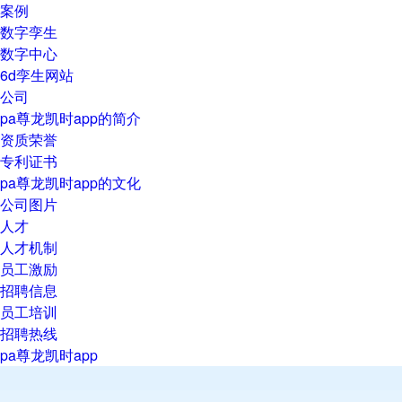
案例
数字孪生
数字中心
6d孪生网站
公司
pa尊龙凯时app的简介
资质荣誉
专利证书
pa尊龙凯时app的文化
公司图片
人才
人才机制
员工激励
招聘信息
员工培训
招聘热线
pa尊龙凯时app