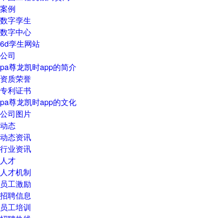
案例
数字孪生
数字中心
6d孪生网站
公司
pa尊龙凯时app的简介
资质荣誉
专利证书
pa尊龙凯时app的文化
公司图片
动态
动态资讯
行业资讯
人才
人才机制
员工激励
招聘信息
员工培训