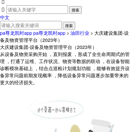


搜索
中文
搜索
pa尊龙凯时app
pa尊龙凯时app
>
油田行业
>
大庆建设集团-设
备及物资管理平台（2023年）
大庆建设集团-设备及物资管理平台（2023年）
从设备及物资采购开始 ，直到报废 ，形成了全生命周期式的管
理 ，打通了运维、工作状况、物资等数据的联动 ，在设备智能
诊断模块基础上 ，结合点巡检计划规划功能 ，能够有效提升设
备异常问题前期发现概率 ，降低设备异常问题逐步加重带来的
更大的经济损失。