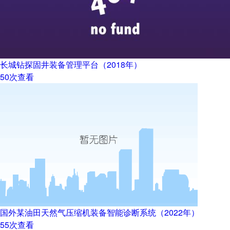
长城钻探固井装备管理平台（2018年）
50
次查看
国外某油田天然气压缩机装备智能诊断系统（2022年）
55
次查看