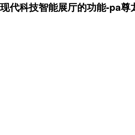
现代科技智能展厅的功能-pa尊龙