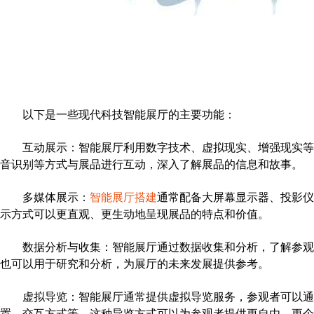
以下是一些现代科技智能展厅的主要功能：
互动展示：智能展厅利用数字技术、虚拟现实、增强现实等
音识别等方式与展品进行互动，深入了解展品的信息和故事。
多媒体展示：
智能展厅搭建
通常配备大屏幕显示器、投影仪
示方式可以更直观、更生动地呈现展品的特点和价值。
数据分析与收集：智能展厅通过数据收集和分析，了解参观
也可以用于研究和分析，为展厅的未来发展提供参考。
虚拟导览：智能展厅通常提供虚拟导览服务，参观者可以通
置、交互方式等。这种导览方式可以为参观者提供更自由、更个