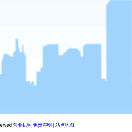
：
eserved
营业执照
免责声明
|
站点地图