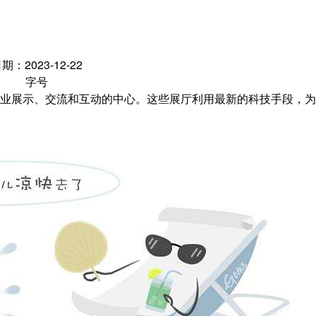
期：2023-12-22
字号
业展示、交流和互动的中心。这些展厅利用最新的科技手段，为