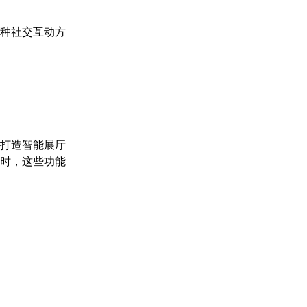
种社交互动方
打造智能展厅
时，这些功能