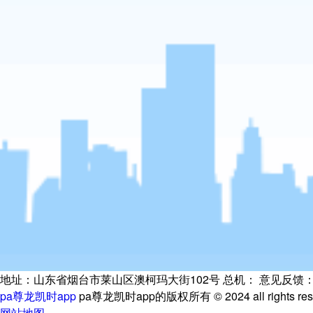
地址：山东省烟台市莱山区澳柯玛大街102号
总机：
意见反馈
pa尊龙凯时app
pa尊龙凯时app的版权所有
© 2024 all rights r
网站地图