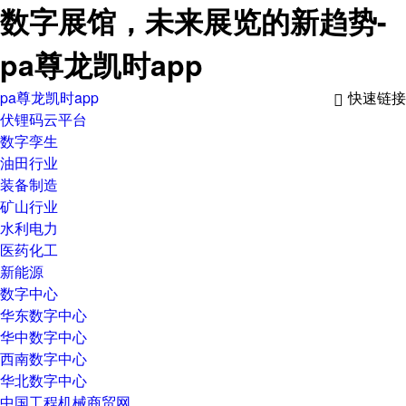
数字展馆，未来展览的新趋势-
pa尊龙凯时app
pa尊龙凯时app
快速链接

伏锂码云平台
数字孪生
油田行业
装备制造
矿山行业
水利电力
医药化工
新能源
数字中心
华东数字中心
华中数字中心
西南数字中心
华北数字中心
中国工程机械商贸网