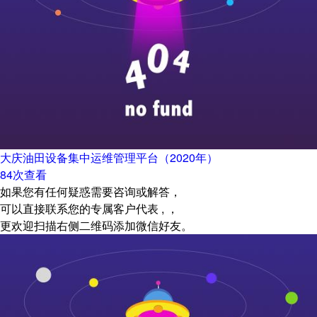
大庆油田设备集中运维管理平台（2020年）
84
次查看
如果您有任何疑惑需要咨询或解答，
可以直接联系您的专属客户代表 , ，
更欢迎扫描右侧二维码添加微信好友。