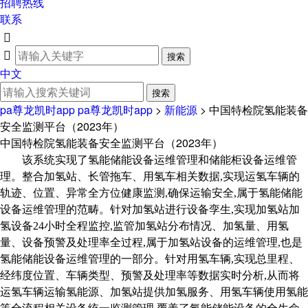
招聘热线
联系


搜索
中文
搜索
pa尊龙凯时app
pa尊龙凯时app
>
新能源
>
中国特检院氢能装备
安全监测平台（2023年）
中国特检院氢能装备安全监测平台（2023年）
该系统实现了
氢能储能设备运维管理和储能柜设备运维管
理。整合加氢站、长管拖车、用氢车相关数据,实现运氢车辆的
轨迹、位置、异常全方位健康监测,确保运输安全,属于氢能储能
设备运维管理的范畴。针对加氢站进行设备孪生,实现加氢站加
氢设备24小时全程监控,监管加氢站分布情况、加氢量、用氢
量、设备预警及处理率全过程,属于加氢站设备的运维管理,也是
氢能储能设备运维管理的一部分。针对用氢车辆,实现总里程、
经纬度位置、车辆类型、预警及处理率等数据实时分析,从而将
运氢车辆运输氢能源、加氢站提供加氢服务、用氢车辆使用氢能