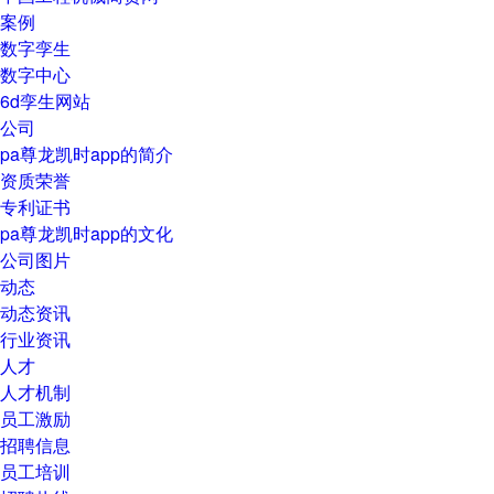
案例
数字孪生
数字中心
6d孪生网站
公司
pa尊龙凯时app的简介
资质荣誉
专利证书
pa尊龙凯时app的文化
公司图片
动态
动态资讯
行业资讯
人才
人才机制
员工激励
招聘信息
员工培训