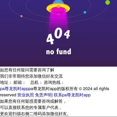
如您有任何疑问需要咨询了解
我们非常期待您添加微信好友交流
地址：
邮箱：
总机：
咨询热线：
pa尊龙凯时app
pa尊龙凯时app的版权所有
© 2024 all rights
reserved
营业执照
免责声明
|
联系pa尊龙凯时app
如果您有任何疑惑需要咨询或解答，
可以直接联系您的专属客户代表 ,
更欢迎扫描右侧二维码添加微信好友。