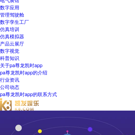
电气展馆
数字应用
管理驾驶舱
数字孪生工厂
仿真培训
仿真模拟器
产品云展厅
数字视觉
科普知识
关于pa尊龙凯时app
pa尊龙凯时app的介绍
行业资讯
公司动态
pa尊龙凯时app的联系方式