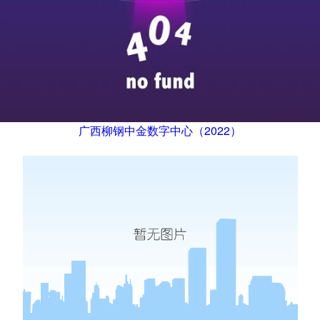
广西柳钢中金数字中心（2022）