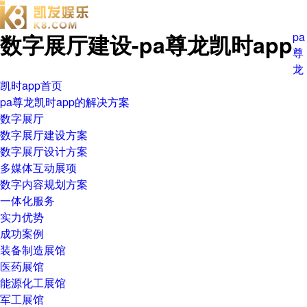
数字展厅建设-pa尊龙凯时app
pa
尊
龙
凯时app首页
pa尊龙凯时app的解决方案
数字展厅
数字展厅建设方案
数字展厅设计方案
多媒体互动展项
数字内容规划方案
一体化服务
实力优势
成功案例
装备制造展馆
医药展馆
能源化工展馆
军工展馆