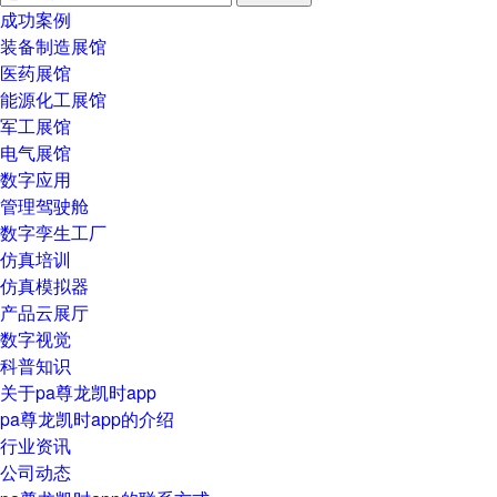
成功案例
装备制造展馆
医药展馆
能源化工展馆
军工展馆
电气展馆
数字应用
管理驾驶舱
数字孪生工厂
仿真培训
仿真模拟器
产品云展厅
数字视觉
科普知识
关于pa尊龙凯时app
pa尊龙凯时app的介绍
行业资讯
公司动态