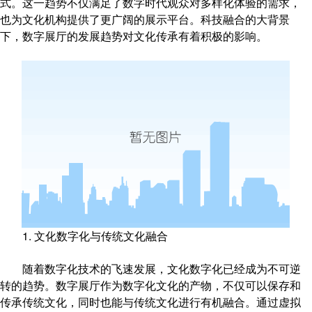
式。这一趋势不仅满足了数字时代观众对多样化体验的需求，
也为文化机构提供了更广阔的展示平台。科技融合的大背景
下，数字展厅的发展趋势对文化传承有着积极的影响。
1. 文化数字化与传统文化融合
随着数字化技术的飞速发展，文化数字化已经成为不可逆
转的趋势。数字展厅作为数字化文化的产物，不仅可以保存和
传承传统文化，同时也能与传统文化进行有机融合。通过虚拟