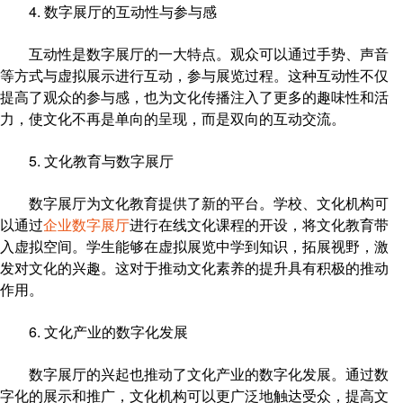
4. 数字展厅的互动性与参与感
互动性是数字展厅的一大特点。观众可以通过手势、声音
等方式与虚拟展示进行互动，参与展览过程。这种互动性不仅
提高了观众的参与感，也为文化传播注入了更多的趣味性和活
力，使文化不再是单向的呈现，而是双向的互动交流。
5. 文化教育与数字展厅
数字展厅为文化教育提供了新的平台。学校、文化机构可
以通过
企业数字展厅
进行在线文化课程的开设，将文化教育带
入虚拟空间。学生能够在虚拟展览中学到知识，拓展视野，激
发对文化的兴趣。这对于推动文化素养的提升具有积极的推动
作用。
6. 文化产业的数字化发展
数字展厅的兴起也推动了文化产业的数字化发展。通过数
字化的展示和推广，文化机构可以更广泛地触达受众，提高文