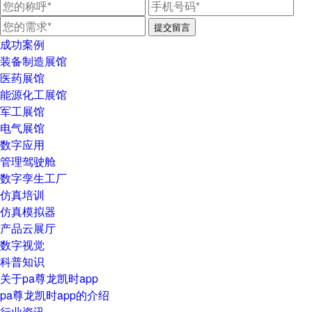
提交留言
成功案例
装备制造展馆
医药展馆
能源化工展馆
军工展馆
电气展馆
数字应用
管理驾驶舱
数字孪生工厂
仿真培训
仿真模拟器
产品云展厅
数字视觉
科普知识
关于pa尊龙凯时app
pa尊龙凯时app的介绍
行业资讯