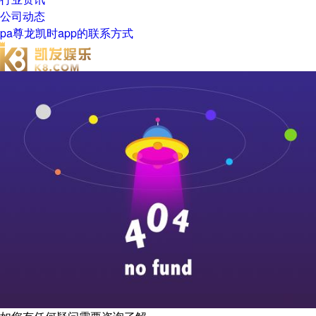
公司动态
pa尊龙凯时app的联系方式