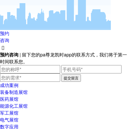
预约
咨询

预约咨询
| 留下您的pa尊龙凯时app的联系方式，我们将于第一
时间联系您。
提交留言
成功案例
装备制造展馆
医药展馆
能源化工展馆
军工展馆
电气展馆
数字应用