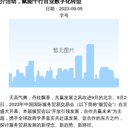
介活动，赋能千行百业数字化转型
日期：2023-09-05
字号
天高气爽，丹桂飘香，共赢发展之风吹进9月的北京。9月2
日，2023年中国国际服务贸易交易会（以下简称“服贸会”）在京
盛大开幕。本届服贸会以“开放引领发展，合作共赢未来”为主
题，携手全球政商学界嘉宾共赴谋发展、促合作的东方之约，
探讨服务贸易发展的新理念、新趋势、新路径。