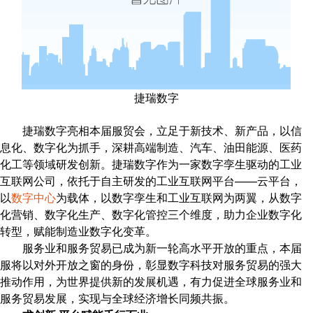
捷瑞数字
捷瑞数字亮相本届服贸会，立足于新技术、新产品，以信
息化、数字化为抓手，深耕高端制造、汽车、油田能源、医药
化工等领域研发创新。捷瑞数字作为一家数字孪生驱动的工业
互联网公司，依托于自主研发的工业互联网平台——云平台，
以
数字中心
为载体，以数字孪生和工业互联网为两翼，从数字
化营销、数字化生产、数字化管控三个维度，助力企业数字化
转型，赋能制造业数字化变革。
服务业和服务贸易已成为新一轮高水平开放的重点，本届
服将以对外开放之窗的身份，彰显数字科技对服务贸易的强大
推动作用，为世界提供新的发展机遇，有力促进全球服务业和
服务贸易发展，实现与全球经济增长同频共振。