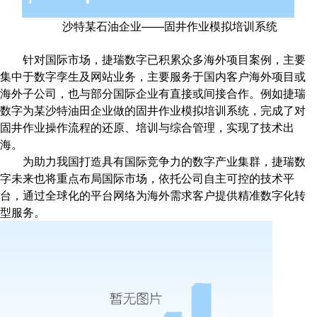
沙特某石油企业——固井作业模拟培训系统
针对国际市场，捷瑞数字已积累众多海外项目案例，主要
集中于数字孪生及网站业务，主要服务于国内客户海外项目或
海外子公司，也与部分国际企业有直接或间接合作。例如捷瑞
数字为某沙特油田企业做的固井作业模拟培训系统，完成了对
固井作业操作流程的还原、培训与综合管理，实现了技术出
海。
为助力我国打造具有国际竞争力的数字产业集群，捷瑞数
字未来也将重点布局国际市场，依托公司自主可控的技术平
台，通过全球化的平台网络为海外需求客户提供精准数字化转
型服务。