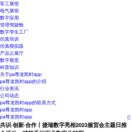
军工展馆
电气展馆
数字应用
管理驾驶舱
数字孪生工厂
仿真培训
仿真模拟器
产品云展厅
数字视觉
科普知识
关于pa尊龙凯时app
pa尊龙凯时app的介绍
行业资讯
公司动态
pa尊龙凯时app的联系方式
pa尊龙凯时app
pa尊龙凯时app

共识·创新·合作丨捷瑞数字亮相2023服贸会主题日推