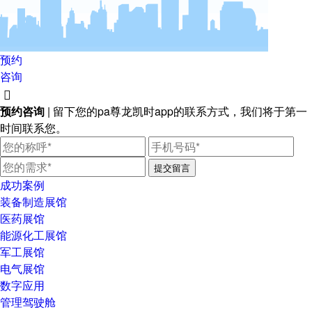
预约
咨询

预约咨询
| 留下您的pa尊龙凯时app的联系方式，我们将于第一
时间联系您。
提交留言
成功案例
装备制造展馆
医药展馆
能源化工展馆
军工展馆
电气展馆
数字应用
管理驾驶舱