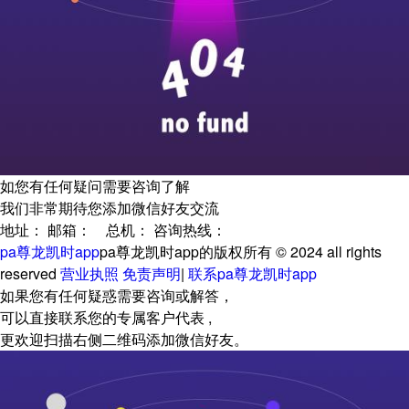
如您有任何疑问需要咨询了解
我们非常期待您添加微信好友交流
地址：
邮箱：
总机：
咨询热线：
pa尊龙凯时app
pa尊龙凯时app的版权所有
© 2024 all rights
reserved
营业执照
免责声明
|
联系pa尊龙凯时app
如果您有任何疑惑需要咨询或解答，
可以直接联系您的专属客户代表 ,
更欢迎扫描右侧二维码添加微信好友。