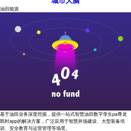
油田能源
基于油田业务深度挖掘，提供一站式智慧油田数字孪生pa尊龙
凯时app的解决方案，广泛应用于智慧井场建设、大型装备培
训、安全教育与运营管理等场景。