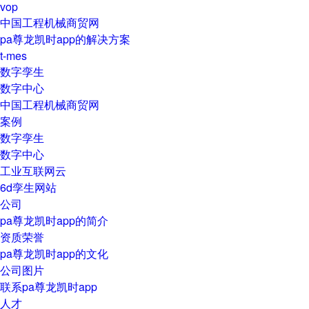
vop
中国工程机械商贸网
pa尊龙凯时app的解决方案
t-mes
数字孪生
数字中心
中国工程机械商贸网
案例
数字孪生
数字中心
工业互联网云
6d孪生网站
公司
pa尊龙凯时app的简介
资质荣誉
pa尊龙凯时app的文化
公司图片
联系pa尊龙凯时app
人才