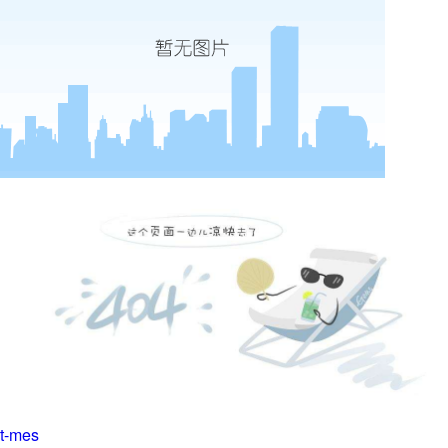
t-mes