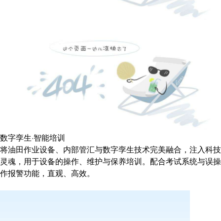
数字孪生·智能培训
将油田作业设备、内部管汇与数字孪生技术完美融合，注入科技
灵魂，用于设备的操作、维护与保养培训。配合考试系统与误操
作报警功能，直观、高效。