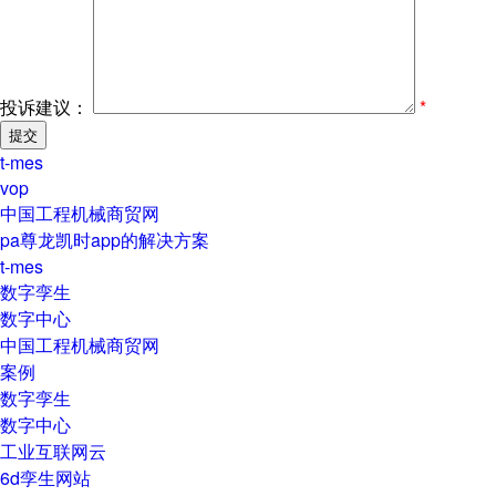
投诉建议：
*
提交
t-mes
vop
中国工程机械商贸网
pa尊龙凯时app的解决方案
t-mes
数字孪生
数字中心
中国工程机械商贸网
案例
数字孪生
数字中心
工业互联网云
6d孪生网站