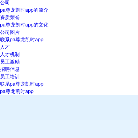
公司
pa尊龙凯时app的简介
资质荣誉
pa尊龙凯时app的文化
公司图片
联系pa尊龙凯时app
人才
人才机制
员工激励
招聘信息
员工培训
联系pa尊龙凯时app
pa尊龙凯时app