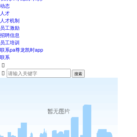
动态
人才
人才机制
员工激励
招聘信息
员工培训
联系pa尊龙凯时app
联系


搜索