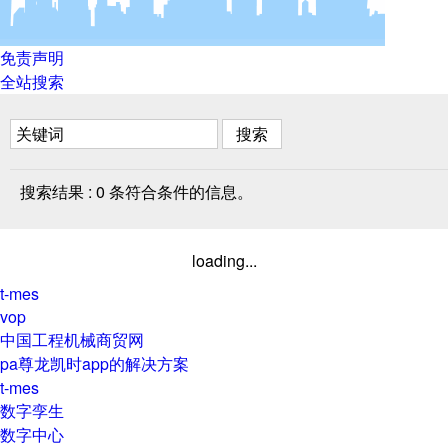
免责声明
全站搜索
搜索结果 :
0
条符合条件的信息。
loading...
t-mes
vop
中国工程机械商贸网
pa尊龙凯时app的解决方案
t-mes
数字孪生
数字中心