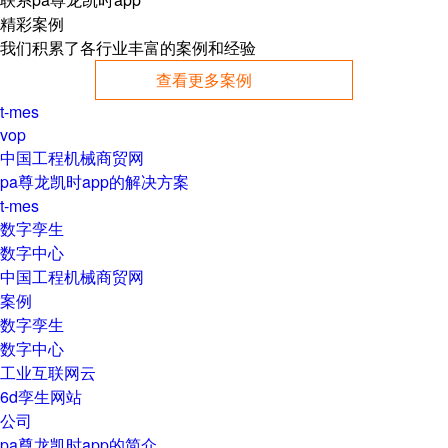
精彩案例
我们积累了各行业丰富的案例和经验
查看更多案例
t-mes
vop
中国工程机械商贸网
pa尊龙凯时app的解决方案
t-mes
数字孪生
数字中心
中国工程机械商贸网
案例
数字孪生
数字中心
工业互联网云
6d孪生网站
公司
pa尊龙凯时app的简介