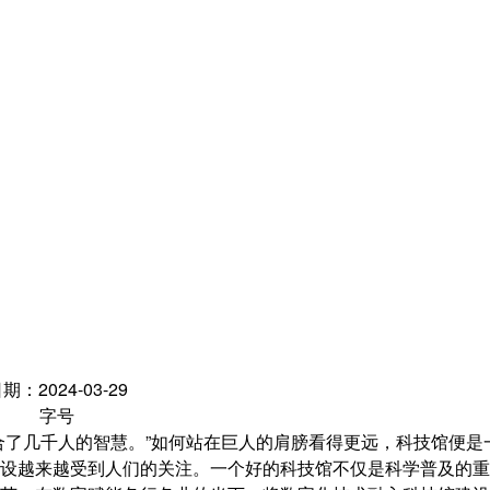
期：2024-03-29
字号
合了几千人的智慧。”如何站在巨人的肩膀看得更远，科技馆便是
设越来越受到人们的关注。一个好的科技馆不仅是科学普及的重