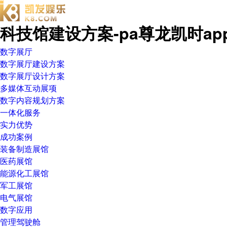
科技馆建设方案-pa尊龙凯时ap
数字展厅
数字展厅建设方案
数字展厅设计方案
多媒体互动展项
数字内容规划方案
一体化服务
实力优势
成功案例
装备制造展馆
医药展馆
能源化工展馆
军工展馆
电气展馆
数字应用
管理驾驶舱