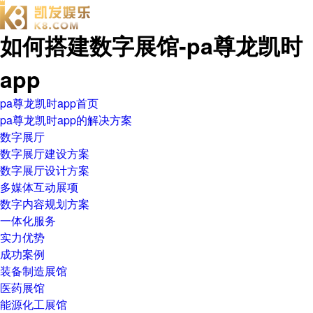
如何搭建数字展馆-pa尊龙凯时
app
pa尊龙凯时app首页
pa尊龙凯时app的解决方案
数字展厅
数字展厅建设方案
数字展厅设计方案
多媒体互动展项
数字内容规划方案
一体化服务
实力优势
成功案例
装备制造展馆
医药展馆
能源化工展馆