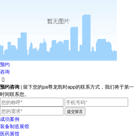
预约
咨询

预约咨询
| 留下您的pa尊龙凯时app的联系方式，我们将于第一
时间联系您。
提交留言
成功案例
装备制造展馆
医药展馆