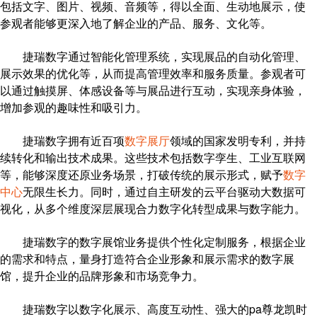
包括文字、图片、视频、音频等，得以全面、生动地展示，使
参观者能够更深入地了解企业的产品、服务、文化等。
捷瑞数字通过智能化管理系统，实现展品的自动化管理、
展示效果的优化等，从而提高管理效率和服务质量。参观者可
以通过触摸屏、体感设备等与展品进行互动，实现亲身体验，
增加参观的趣味性和吸引力。
捷瑞数字拥有近百项
数字展厅
领域的国家发明专利，并持
续转化和输出技术成果。这些技术包括数字孪生、工业互联网
等，能够深度还原业务场景，打破传统的展示形式，赋予
数字
中心
无限生长力。同时，通过自主研发的云平台驱动大数据可
视化，从多个维度深层展现合力数字化转型成果与数字能力。
捷瑞数字的数字展馆业务提供个性化定制服务，根据企业
的需求和特点，量身打造符合企业形象和展示需求的数字展
馆，提升企业的品牌形象和市场竞争力。
捷瑞数字以数字化展示、高度互动性、强大的pa尊龙凯时