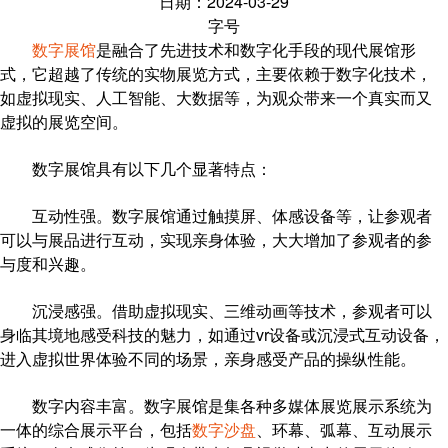
日期：2024-03-29
字号
数字展馆
是融合了先进技术和数字化手段的现代展馆形
式，它超越了传统的实物展览方式，主要依赖于数字化技术，
如虚拟现实、人工智能、大数据等，为观众带来一个真实而又
虚拟的展览空间。
数字展馆具有以下几个显著特点：
互动性强。数字展馆通过触摸屏、体感设备等，让参观者
可以与展品进行互动，实现亲身体验，大大增加了参观者的参
与度和兴趣。
沉浸感强。借助虚拟现实、三维动画等技术，参观者可以
身临其境地感受科技的魅力，如通过vr设备或沉浸式互动设备，
进入虚拟世界体验不同的场景，亲身感受产品的操纵性能。
数字内容丰富。数字展馆是集各种多媒体展览展示系统为
一体的综合展示平台，包括
数字沙盘
、环幕、弧幕、互动展示