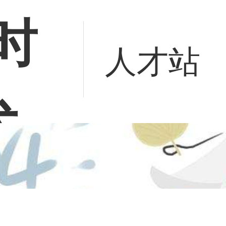
时
人才站
术
a尊