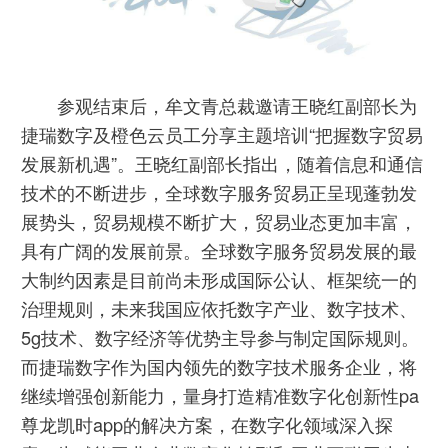
参观结束后，牟文青总裁邀请王晓红副部长为
捷瑞数字及橙色云员工分享主题培训“把握数字贸易
发展新机遇”。王晓红副部长指出，随着信息和通信
技术的不断进步，全球数字服务贸易正呈现蓬勃发
展势头，贸易规模不断扩大，贸易业态更加丰富，
具有广阔的发展前景。全球数字服务贸易发展的最
大制约因素是目前尚未形成国际公认、框架统一的
治理规则，未来我国应依托数字产业、数字技术、
5g技术、数字经济等优势主导参与制定国际规则。
而捷瑞数字作为国内领先的数字技术服务企业，将
继续增强创新能力，量身打造精准数字化创新性pa
尊龙凯时app的解决方案，在数字化领域深入探