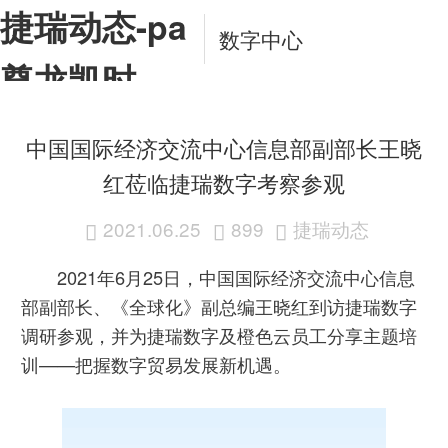
捷瑞动态-pa
数字中心
尊龙凯时
app
中国国际经济交流中心信息部副部长王晓
红莅临捷瑞数字考察参观
2021.06.25
899
捷瑞动态



2021年6月25日，中国国际经济交流中心信息
部副部长、《全球化》副总编王晓红到访捷瑞数字
调研参观，并为捷瑞数字及橙色云员工分享主题培
训——把握数字贸易发展新机遇。