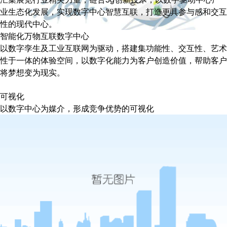
业生态化发展，实现数字中心智慧互联，打造更具参与感和交互
性的现代中心。
智能化万物互联数字中心
以数字孪生及工业互联网为驱动，搭建集功能性、交互性、艺术
性于一体的体验空间，以数字化能力为客户创造价值，帮助客户
将梦想变为现实。
可视化
智慧互动
智能管理
行为数据
双向感知
以数字中心为媒介，形成竞争优势的可视化
通过智能感知等方面，进行参观人群的划分，实现内容定制
通过环境控制及终端控制两个方向，实现智能管理，使数字中
通过数据录入、行为录入、流量统计三个方式进行行为数据功
从数字中心对人、人对数字中心两方面进行的双向感知功能的
化、形式创新化，以及满足数字中心与人、人与数字中心的深
心能够在感知参观者各项信息的同时，进行温度湿度等内容的
能的实现展示，做到参观者的信息采集、参观者的行为记录以
建设，通过数字中心的展示方式，使参观者产生不同的反应。
度互动模式。
调节，以及对于灯光音响等多媒体终端的控制。
及人流量统计等功能的实现。
再通过人的语言等行为，使数字中心有不同的呈现内容与呈现
方式，使数字中心更加智能化。