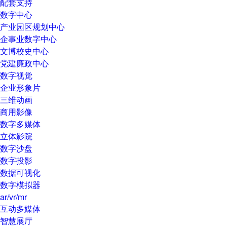
配套支持
数字中心
产业园区规划中心
企事业数字中心
文博校史中心
党建廉政中心
数字视觉
企业形象片
三维动画
商用影像
数字多媒体
立体影院
数字沙盘
数字投影
数据可视化
数字模拟器
ar/vr/mr
互动多媒体
智慧展厅