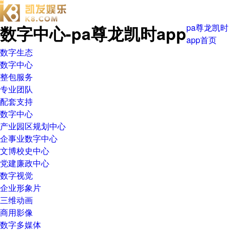
数字中心-pa尊龙凯时app
pa尊龙凯时
app首页
数字生态
数字中心
整包服务
专业团队
配套支持
数字中心
产业园区规划中心
企事业数字中心
文博校史中心
党建廉政中心
数字视觉
企业形象片
三维动画
商用影像
数字多媒体