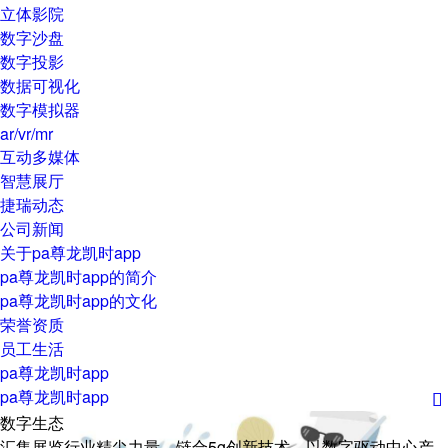
立体影院
数字沙盘
数字投影
数据可视化
数字模拟器
ar/vr/mr
互动多媒体
智慧展厅
捷瑞动态
公司新闻
关于pa尊龙凯时app
pa尊龙凯时app的简介
pa尊龙凯时app的文化
荣誉资质
员工生活
pa尊龙凯时app
pa尊龙凯时app

数字生态
汇集展览行业精尖力量，链合5g创新技术，以数字驱动中心产