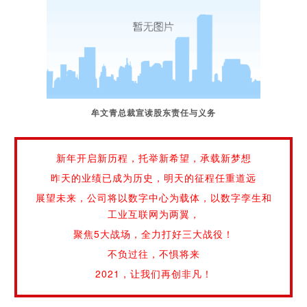
牟文青总裁宣读股东责任与义务
新年开启新历程，托举新希望，承载新梦想
昨天的业绩已成为历史，明天的征程任重道远
展望未来，公司将以数字中心为载体，以数字孪生和
工业互联网为两翼，
聚焦5大战场，全力打好三大战役！
不负过往，不惧将来
2021，让我们再创非凡！