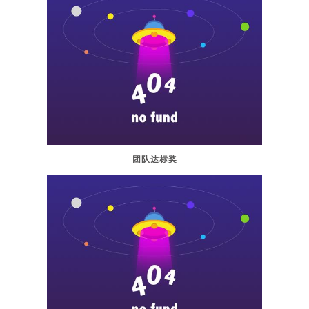
团队达标奖