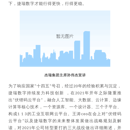
下，捷瑞数字才能行得更快，行得更稳。
杰瑞集团主席孙伟杰宣讲
为了响应国家“十四五”号召，经过20年的经验积累与沉淀，
捷瑞数字持续发力科技创新 ，在2021年开年之际隆重推
出“伏锂码云平台”，融合人工智能、大数据、云计算、边缘
计算等核心技术，一个资源库、一个设计器、三个子平台、
构成1 1 3的工业互联网云平台。王涛ceo在会上对“伏锂码
云平台“以及捷瑞数字的未来整体发展做出战略规划及解
读，对2021年公司转型要打的三大战役做出详细阐述，并