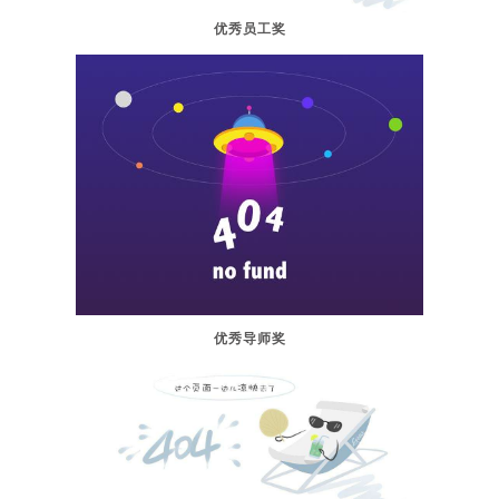
优秀员工奖
优秀导师奖