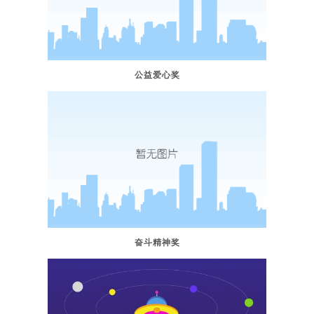
公益爱心奖
奋斗精神奖