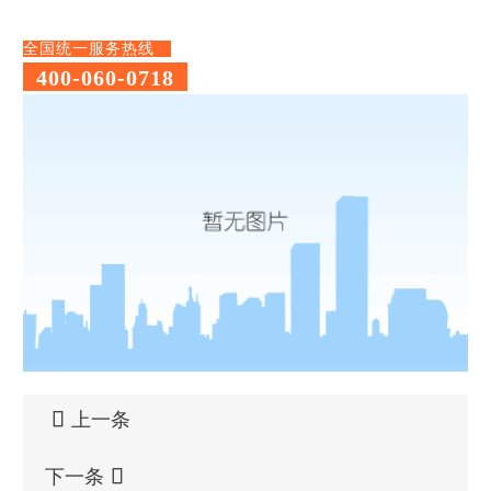
全国统一服务热线
400-060-0718
上一条

下一条
