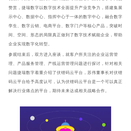
赞赏，捷瑞数字以数字技术全面提升产业竞争力，搭建集展
示中心、数据中心、指挥中心于一体的数字中心，融合数字
孪生、数字云销、电商平台、数字门户等核心产品，突破时
间、空间、形态的局限真正做到了数字技术赋能企业，帮助
企业实现数字化转型。
参观结束后，双方进入座谈，就客户所关注的企业运营管
理、产品服务管理、产线运营管理问题进行探讨，针对相关
问题捷瑞数字着重介绍了伏锂码云平台，苏伟董事长对伏锂
码云平台给予高度认可，认为伏锂码云平台是一个可以真正
解决行业痛点的平台，期待未来达成相关战略合作。