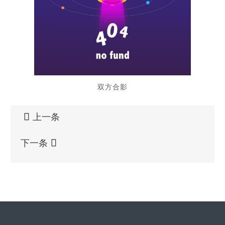
双方合影
上一条

下一条
