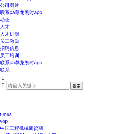
公司图片
联系pa尊龙凯时app
动态
人才
人才机制
员工激励
招聘信息
员工培训
联系pa尊龙凯时app
联系


搜索
t-mes
vop
中国工程机械商贸网