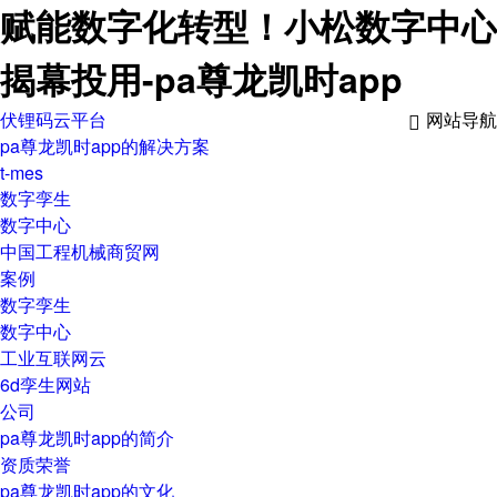
赋能数字化转型！小松数字中心
揭幕投用-pa尊龙凯时app
伏锂码云平台
网站导航

pa尊龙凯时app的解决方案
t-mes
数字孪生
数字中心
中国工程机械商贸网
案例
数字孪生
数字中心
工业互联网云
6d孪生网站
公司
pa尊龙凯时app的简介
资质荣誉
pa尊龙凯时app的文化