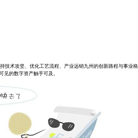
持技术攻坚、优化工艺流程、产业远销九州的创新路程与事业格
不可见的数字资产触手可及。