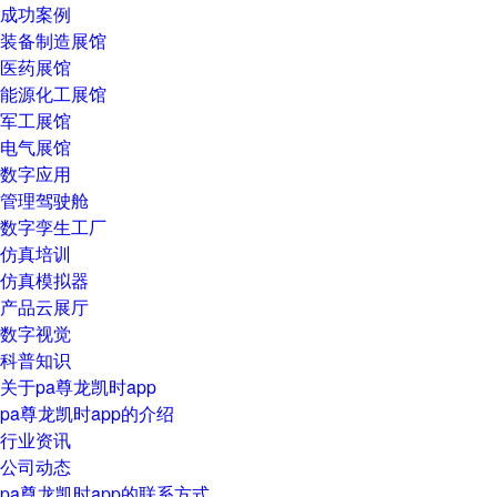
成功案例
装备制造展馆
医药展馆
能源化工展馆
军工展馆
电气展馆
数字应用
管理驾驶舱
数字孪生工厂
仿真培训
仿真模拟器
产品云展厅
数字视觉
科普知识
关于pa尊龙凯时app
pa尊龙凯时app的介绍
行业资讯
公司动态
pa尊龙凯时app的联系方式