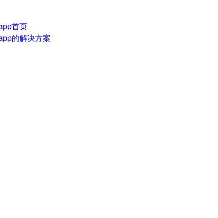
app首页
app的解决方案