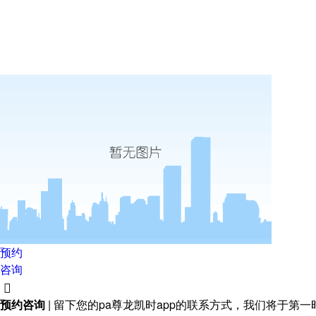
预约
咨询

预约咨询
| 留下您的pa尊龙凯时app的联系方式，我们将于第