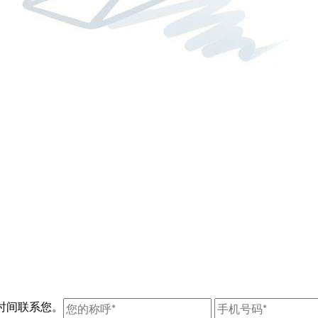
一时间联系您。