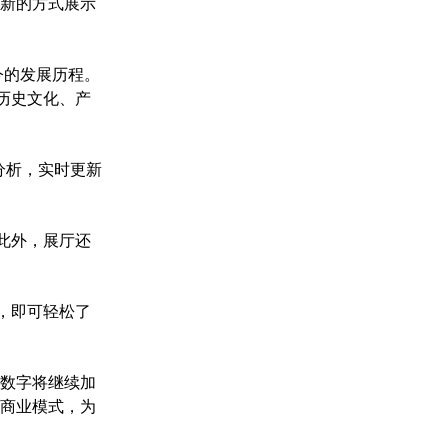
新的方式展示
今的发展历程。
历史文化、产
分析，实时更新
此外，展厅还
，即可轻松了
数字将继续加
商业模式，为