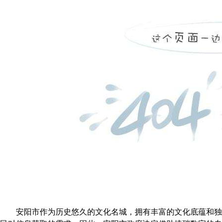
安阳市作为历史悠久的文化名城，拥有丰富的文化底蕴和独