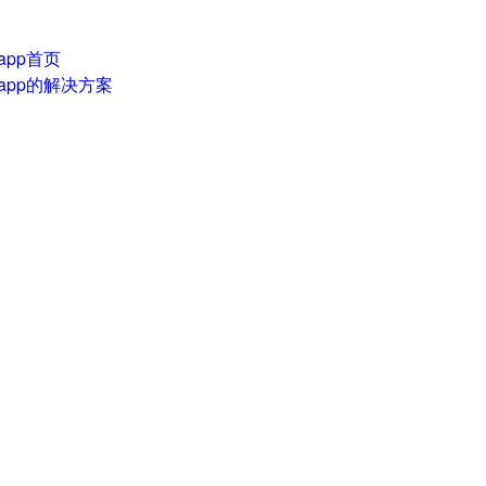
app首页
app的解决方案