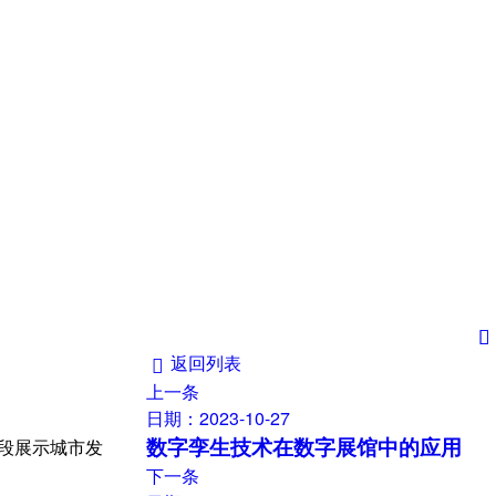

返回列表

上一条
日期：2023-10-27
数字孪生技术在数字展馆中的应用
段展示城市发
下一条