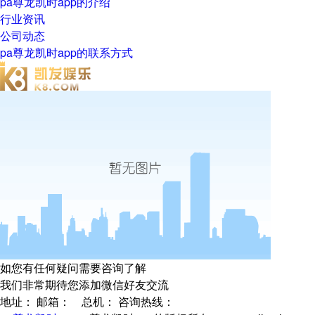
pa尊龙凯时app的介绍
行业资讯
公司动态
pa尊龙凯时app的联系方式
如您有任何疑问需要咨询了解
我们非常期待您添加微信好友交流
地址：
邮箱：
总机：
咨询热线：