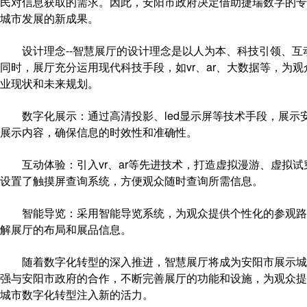
民对信息获取的需求。因此，安阳市政府决定借助捷瑞数字的专
城市发展的新成果。
设计理念--智慧展厅的设计理念是以人为本、科技引领、互
同时，展厅充分运用现代科技手段，如vr、ar、大数据等，为
业现状和未来规划。
数字化展示：通过高清投影、led显示屏等技术手段，展
展示内容，确保信息的时效性和准确性。
互动体验：引入vr、ar等先进技术，打造虚拟漫游、虚拟
设置了触摸屏查询系统，方便观众随时查询所需信息。
智能导览：采用智能导览系统，为观众提供个性化的参观路
解展厅的布局和展品信息。
随着数字化转型的深入推进，智慧展厅将成为安阳市展示城
强与安阳市政府的合作，不断完善展厅的功能和设施，为观众提
城市数字化转型注入新的活力。