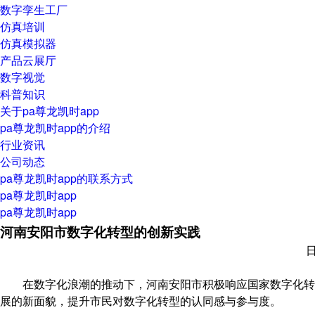
数字孪生工厂
仿真培训
仿真模拟器
产品云展厅
数字视觉
科普知识
关于pa尊龙凯时app
pa尊龙凯时app的介绍
行业资讯
公司动态
pa尊龙凯时app的联系方式
pa尊龙凯时app
pa尊龙凯时app
河南安阳市数字化转型的创新实践
日
在数字化浪潮的推动下，河南安阳市积极响应国家数字化转
展的新面貌，提升市民对数字化转型的认同感与参与度。