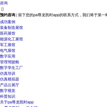
咨询

预约咨询
| 留下您的pa尊龙凯时app的联系方式，我们将于第
成功案例
装备制造展馆
医药展馆
能源化工展馆
军工展馆
电气展馆
数字应用
管理驾驶舱
数字孪生工厂
仿真培训
仿真模拟器
产品云展厅
数字视觉
科普知识
关于pa尊龙凯时app