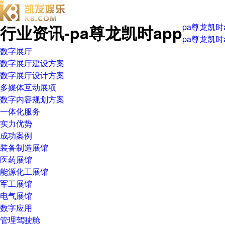
行业资讯-pa尊龙凯时app
pa尊龙凯时
pa尊龙凯时
数字展厅
数字展厅建设方案
数字展厅设计方案
多媒体互动展项
数字内容规划方案
一体化服务
实力优势
成功案例
装备制造展馆
医药展馆
能源化工展馆
军工展馆
电气展馆
数字应用
管理驾驶舱