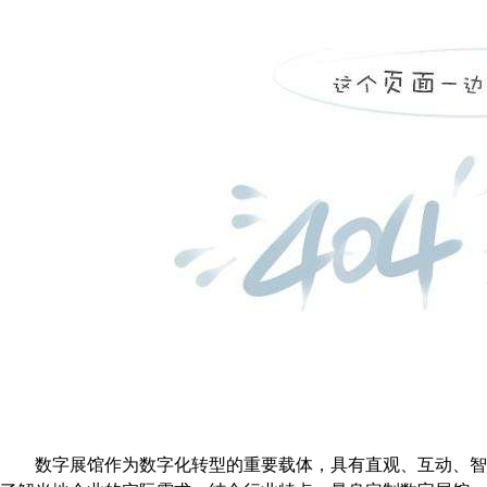
数字展馆作为数字化转型的重要载体，具有直观、互动、智