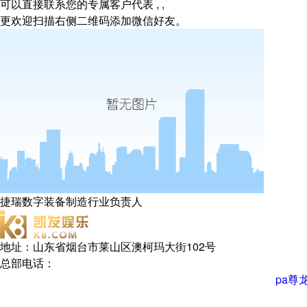
可以直接联系您的专属客户代表 , ,
更欢迎扫描右侧二维码添加微信好友。
捷瑞数字装备制造行业负责人
地址：山东省烟台市莱山区澳柯玛大街102号
总部电话：
pa尊