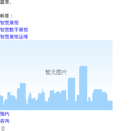
篇章。
标签：
智慧展馆
智慧数字展馆
智慧展馆运维
预约
咨询
