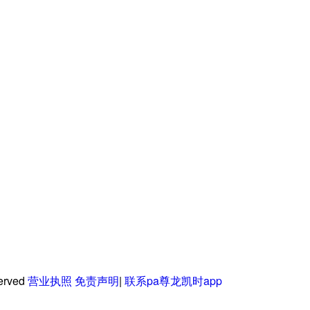
served
营业执照
免责声明
|
联系pa尊龙凯时app