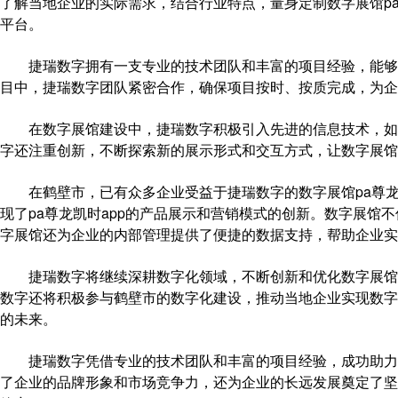
了解当地企业的实际需求，结合行业特点，量身定制数字展馆p
平台。
捷瑞数字拥有一支专业的技术团队和丰富的项目经验，能够
目中，捷瑞数字团队紧密合作，确保项目按时、按质完成，为企
在数字展馆建设中，捷瑞数字积极引入先进的信息技术，如
字还注重创新，不断探索新的展示形式和交互方式，让数字展馆
在鹤壁市，已有众多企业受益于捷瑞数字的数字展馆pa尊
现了pa尊龙凯时app的产品展示和营销模式的创新。数字展
字展馆还为企业的内部管理提供了便捷的数据支持，帮助企业实
捷瑞数字将继续深耕数字化领域，不断创新和优化数字展馆
数字还将积极参与鹤壁市的数字化建设，推动当地企业实现数字
的未来。
捷瑞数字凭借专业的技术团队和丰富的项目经验，成功助力
了企业的品牌形象和市场竞争力，还为企业的长远发展奠定了坚