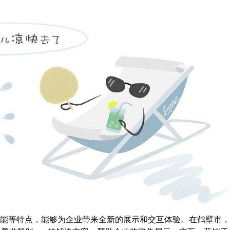
能等特点，能够为企业带来全新的展示和交互体验。在鹤壁市，