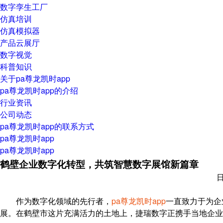
数字孪生工厂
仿真培训
仿真模拟器
产品云展厅
数字视觉
科普知识
关于pa尊龙凯时app
pa尊龙凯时app的介绍
行业资讯
公司动态
pa尊龙凯时app的联系方式
pa尊龙凯时app
pa尊龙凯时app
鹤壁企业数字化转型，共筑智慧数字展馆新篇章
日
作为数字化领域的先行者，
pa尊龙凯时app
一直致力于为企
展。在鹤壁市这片充满活力的土地上，捷瑞数字正携手当地企业