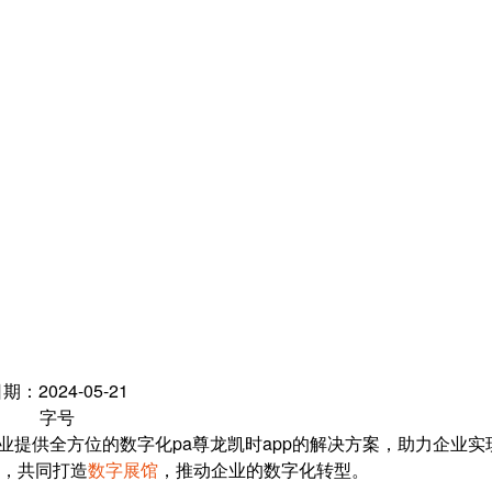
期：2024-05-21
字号
业提供全方位的数字化pa尊龙凯时app的解决方案，助力企业实
，共同打造
数字展馆
，推动企业的数字化转型。