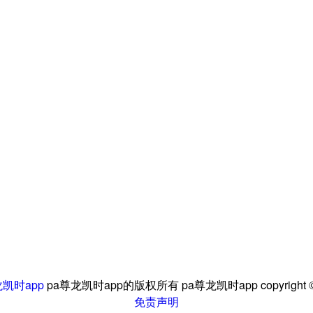
龙凯时app
pa尊龙凯时app的版权所有 pa尊龙凯时app copyright ©
免责声明