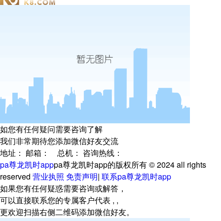
如您有任何疑问需要咨询了解
我们非常期待您添加微信好友交流
地址：
邮箱：
总机：
咨询热线：
pa尊龙凯时app
pa尊龙凯时app的版权所有
© 2024 all rights
reserved
营业执照
免责声明
|
联系pa尊龙凯时app
如果您有任何疑惑需要咨询或解答，
可以直接联系您的专属客户代表 , ,
更欢迎扫描右侧二维码添加微信好友。