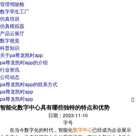
管理驾驶舱
数字孪生工厂
仿真培训
仿真模拟器
产品云展厅
数字视觉
科普知识
关于pa尊龙凯时app
pa尊龙凯时app的介绍
行业资讯
公司动态
pa尊龙凯时app的联系方式
pa尊龙凯时app
pa尊龙凯时app

智能化数字中心具有哪些独特的特点和优势
日期：2023-11-10
字号
在当今数字化的时代，智能化
数字中心
已经成为企业展示