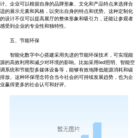
计。企业可以根据自身的品牌形象、文化和产品特点来选择合
适的展示元素和风格，以突出自身的特点和优势。这种定制化
的设计不仅可以提高展厅的整体形象和吸引力，还能让参观者
感受到企业的专业性和独特性。
五、节能环保
智能化数字中心搭建采用先进的节能环保技术，可实现能
源的高效利用和减少对环境的影响。比如采用led照明、智能空
调系统和节能型多媒体设备等，能够有效地降低能源消耗和碳
排放。这种环保理念符合当今社会的可持续发展趋势，也为企
业赢得更多的社会认可和好评。