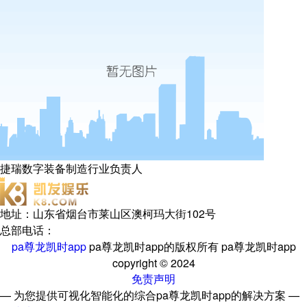
捷瑞数字装备制造行业负责人
地址：山东省烟台市莱山区澳柯玛大街102号
总部电话：
pa尊龙凯时app
pa尊龙凯时app的版权所有 pa尊龙凯时app
copyright © 2024
免责声明
— 为您提供可视化智能化的综合pa尊龙凯时app的解决方案 —