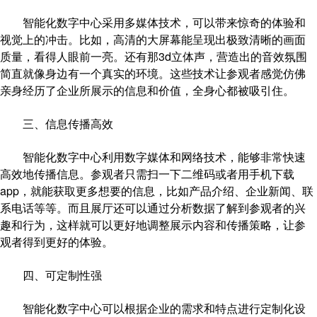
智能化数字中心采用多媒体技术，可以带来惊奇的体验和
视觉上的冲击。比如，高清的大屏幕能呈现出极致清晰的画面
质量，看得人眼前一亮。还有那3d立体声，营造出的音效氛围
简直就像身边有一个真实的环境。这些技术让参观者感觉仿佛
亲身经历了企业所展示的信息和价值，全身心都被吸引住。
三、信息传播高效
智能化数字中心利用数字媒体和网络技术，能够非常快速
高效地传播信息。参观者只需扫一下二维码或者用手机下载
app，就能获取更多想要的信息，比如产品介绍、企业新闻、联
系电话等等。而且展厅还可以通过分析数据了解到参观者的兴
趣和行为，这样就可以更好地调整展示内容和传播策略，让参
观者得到更好的体验。
四、可定制性强
智能化数字中心可以根据企业的需求和特点进行定制化设