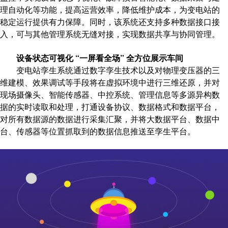
理自动化等功能，提高运营效率，降低维护成本，为变电站的
稳定运行提供有力保障。同时，该系统还支持多种数据接口接
入，可与其他管理系统无缝对接，实现数据共享与协同管理。
设备状态可视化 “一屏看全场” 全方位展示车间
变电站孪生系统通过数字孪生技术以及对物理变压器的三
维建模、效果调试等手段将在虚拟环境中进行三维还原，并对
现场摄像头、智能传感器、中控系统、管理信息等多源异构数
据的实时读取和处理，打通设备协议、数据格式和数据平台，
对所有数据源的数据进行采集汇聚，并将大数据平台、数据中
台、传感器等位置抓取到的数据信息推送至孪生平台。