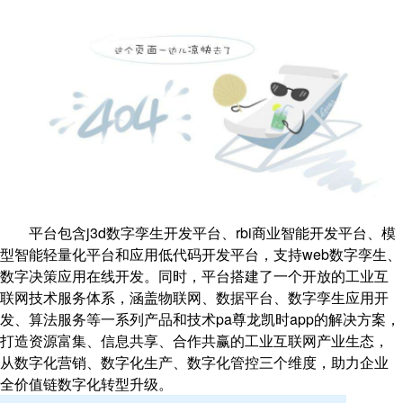
平台包含j3d数字孪生开发平台、rbi商业智能开发平台、模
型智能轻量化平台和应用低代码开发平台，支持web数字孪生、
数字决策应用在线开发。同时，平台搭建了一个开放的工业互
联网技术服务体系，涵盖物联网、数据平台、数字孪生应用开
发、算法服务等一系列产品和技术pa尊龙凯时app的解决方案，
打造资源富集、信息共享、合作共赢的工业互联网产业生态，
从数字化营销、数字化生产、数字化管控三个维度，助力企业
全价值链数字化转型升级。