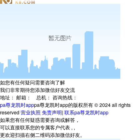
如您有任何疑问需要咨询了解
我们非常期待您添加微信好友交流
地址：
邮箱：
总机：
咨询热线：
pa尊龙凯时app
pa尊龙凯时app的版权所有
© 2024 all rights
reserved
营业执照
免责声明
|
联系pa尊龙凯时app
如果您有任何疑惑需要咨询或解答，
可以直接联系您的专属客户代表 , ,
更欢迎扫描右侧二维码添加微信好友。