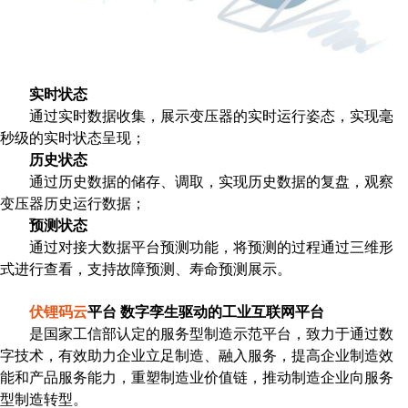
实时状态
通过实时数据收集，展示变压器的实时运行姿态，实现毫
秒级的实时状态呈现；
历史状态
通过历史数据的储存、调取，实现历史数据的复盘，观察
变压器历史运行数据；
预测状态
通过对接大数据平台预测功能，将预测的过程通过三维形
式进行查看，支持故障预测、寿命预测展示。
伏锂码云
平台 数字孪生驱动的工业互联网平台
是国家工信部认定的服务型制造示范平台，致力于通过数
字技术，有效助力企业立足制造、融入服务，提高企业制造效
能和产品服务能力，重塑制造业价值链，推动制造企业向服务
型制造转型。