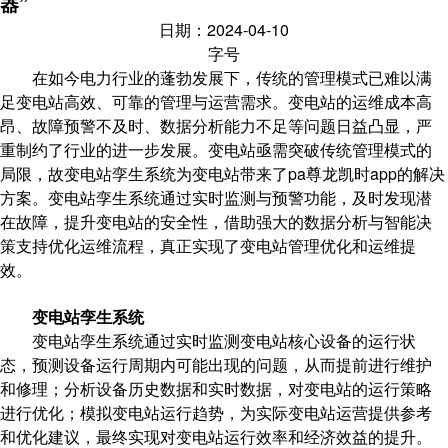
器”
日期：2024-04-10
字号
在如今电力行业的蓬勃发展下，传统的管理模式已难以满
足变电站高效、可靠的管理与运营需求。变电站的运维成本高
昂、故障预警不及时、数据分析能力不足等问题日益凸显，严
重制约了行业的进一步发展。变电站亟需突破传统管理模式的
局限，故变电站孪生系统为变电站带来了pa尊龙凯时app的解决
方案。变电站孪生系统通过实时监测与预警功能，及时发现潜
在故障，提升变电站的安全性，借助强大的数据分析与智能决
策支持优化运维流程，真正实现了变电站管理优化和运维提
效。
变电站孪生系统
变电站孪生系统通过实时监测变电站核心设备的运行状
态，预测设备运行周期内可能出现的问题，从而提前进行维护
和修理；分析设备历史数据和实时数据，对变电站的运行策略
进行优化；模拟变电站运行趋势，为实际变电站运营提供参考
和优化建议，最终实现对变电站运行效率和经济效益的提升。