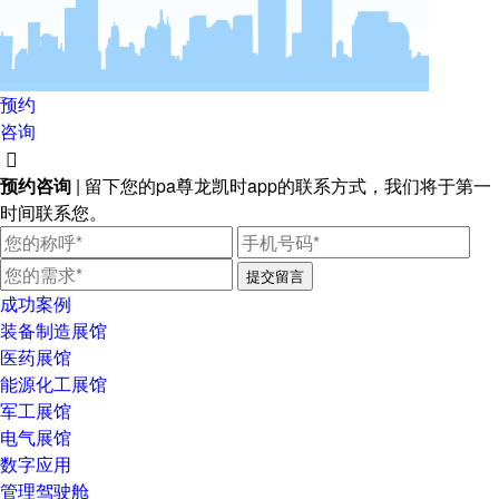
预约
咨询

预约咨询
| 留下您的pa尊龙凯时app的联系方式，我们将于第一
时间联系您。
提交留言
成功案例
装备制造展馆
医药展馆
能源化工展馆
军工展馆
电气展馆
数字应用
管理驾驶舱