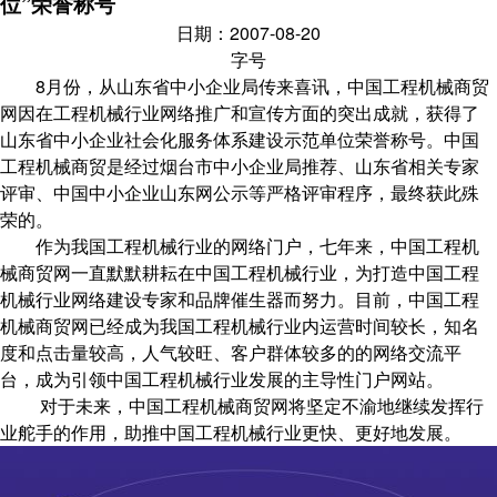
位”荣誉称号
日期：2007-08-20
字号
8月份，从山东省中小企业局传来喜讯，中国工程机械商贸
网因在工程机械行业网络推广和宣传方面的突出成就，获得了
山东省中小企业社会化服务体系建设示范单位荣誉称号。中国
工程机械商贸是经过烟台市中小企业局推荐、山东省相关专家
评审、中国中小企业山东网公示等严格评审程序，最终获此殊
荣的。
作为我国工程机械行业的网络门户，七年来，中国工程机
械商贸网一直默默耕耘在中国工程机械行业，为打造中国工程
机械行业网络建设专家和品牌催生器而努力。目前，中国工程
机械商贸网已经成为我国工程机械行业内运营时间较长，知名
度和点击量较高，人气较旺、客户群体较多的的网络交流平
台，成为引领中国工程机械行业发展的主导性门户网站。
对于未来，中国工程机械商贸网将坚定不渝地继续发挥行
业舵手的作用，助推中国工程机械行业更快、更好地发展。