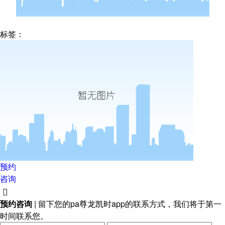
标签：
预约
咨询

预约咨询
| 留下您的pa尊龙凯时app的联系方式，我们将于第一
时间联系您。