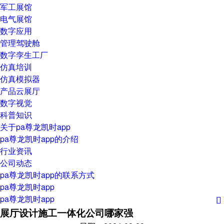
军工展馆
电气展馆
数字应用
管理驾驶舱
数字孪生工厂
仿真培训
仿真模拟器
产品云展厅
数字视觉
科普知识
关于pa尊龙凯时app
pa尊龙凯时app的介绍
行业资讯
公司动态
pa尊龙凯时app的联系方式
pa尊龙凯时app
pa尊龙凯时app

展厅设计施工一体化公司哪家强