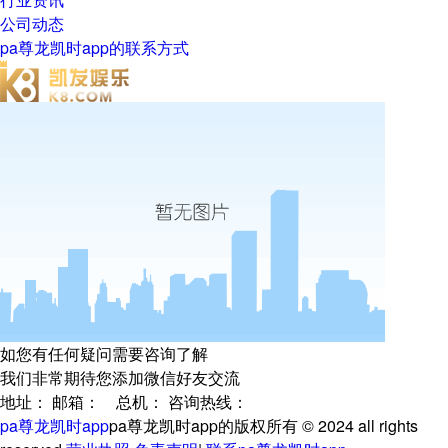
公司动态
pa尊龙凯时app的联系方式
如您有任何疑问需要咨询了解
我们非常期待您添加微信好友交流
地址：
邮箱：
总机：
咨询热线：
pa尊龙凯时app
pa尊龙凯时app的版权所有
© 2024 all rights