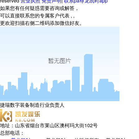
reserved
营业执照
免责声明
|
联系pa尊龙凯时app
如果您有任何疑惑需要咨询或解答，
可以直接联系您的专属客户代表 , ,
更欢迎扫描右侧二维码添加微信好友。
捷瑞数字装备制造行业负责人
地址：山东省烟台市莱山区澳柯玛大街102号
总部电话：