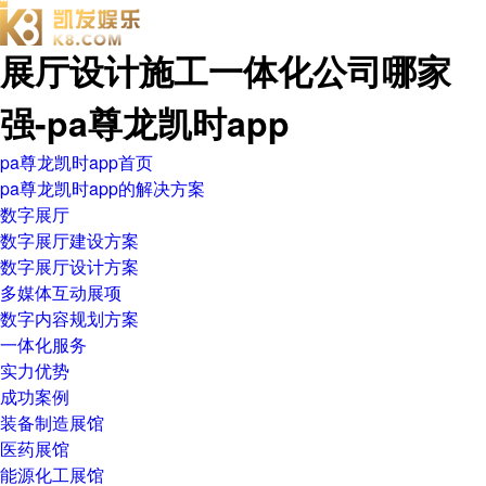
展厅设计施工一体化公司哪家
强-pa尊龙凯时app
pa尊龙凯时app首页
pa尊龙凯时app的解决方案
数字展厅
数字展厅建设方案
数字展厅设计方案
多媒体互动展项
数字内容规划方案
一体化服务
实力优势
成功案例
装备制造展馆
医药展馆
能源化工展馆