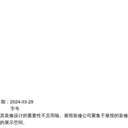
期：2024-03-29
字号
其装修设计的重要性不言而喻。展馆装修公司聚集于展馆的装修
的展示空间。