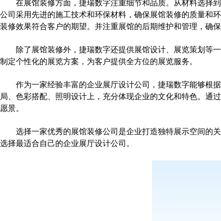
在展馆装修方面，捷瑞数字注重细节和品质。从材料选择到
公司采用先进的施工技术和环保材料，确保展馆装修的质量和环
装修效果符合客户的期望。并注重展馆的后期维护和管理，确保
除了展馆装修外，捷瑞数字还提供展馆设计、展览策划等一
制定个性化的展览方案，为客户提供全方位的展览服务。
作为一家经验丰富的企业展厅设计公司，捷瑞数字能够根据
局、色彩搭配、照明设计上，充分体现企业的文化和特色。通过
愿景。
选择一家优秀的展馆装修公司是企业打造独特展示空间的关
选择最适合自己的企业展厅设计公司。