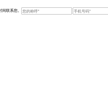
一时间联系您。