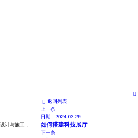

返回列表

上一条
日期：2024-03-29
如何搭建科技展厅
设计与施工，
下一条