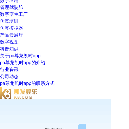
数字应用
管理驾驶舱
数字孪生工厂
仿真培训
仿真模拟器
产品云展厅
数字视觉
科普知识
关于pa尊龙凯时app
pa尊龙凯时app的介绍
行业资讯
公司动态
pa尊龙凯时app的联系方式