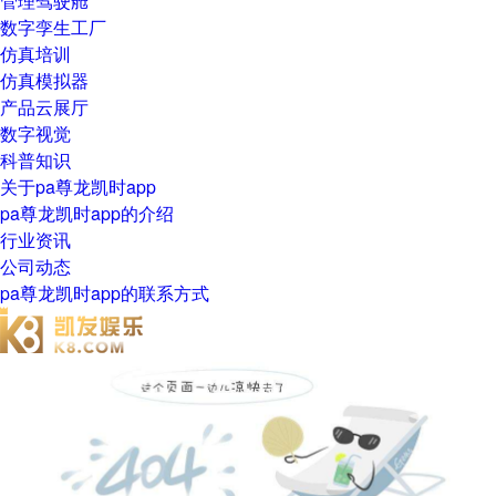
管理驾驶舱
数字孪生工厂
仿真培训
仿真模拟器
产品云展厅
数字视觉
科普知识
关于pa尊龙凯时app
pa尊龙凯时app的介绍
行业资讯
公司动态
pa尊龙凯时app的联系方式