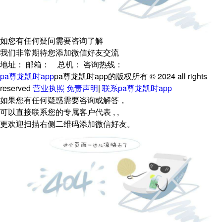
如您有任何疑问需要咨询了解
我们非常期待您添加微信好友交流
地址：
邮箱：
总机：
咨询热线：
pa尊龙凯时app
pa尊龙凯时app的版权所有
© 2024 all rights
reserved
营业执照
免责声明
|
联系pa尊龙凯时app
如果您有任何疑惑需要咨询或解答，
可以直接联系您的专属客户代表 , ,
更欢迎扫描右侧二维码添加微信好友。