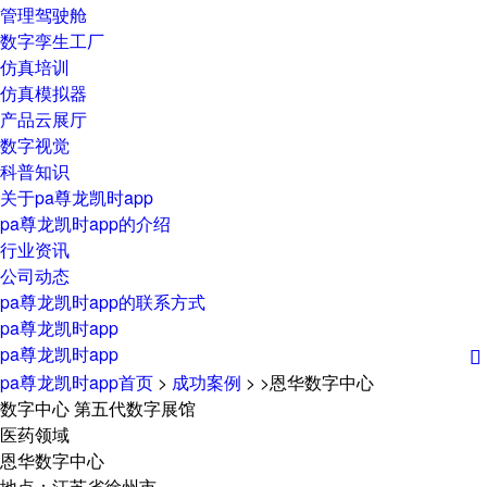
管理驾驶舱
数字孪生工厂
仿真培训
仿真模拟器
产品云展厅
数字视觉
科普知识
关于pa尊龙凯时app
pa尊龙凯时app的介绍
行业资讯
公司动态
pa尊龙凯时app的联系方式
pa尊龙凯时app
pa尊龙凯时app

pa尊龙凯时app首页
>
成功案例
>
>恩华数字中心
数字中心
第五代数字展馆
医药领域
恩华数字中心
地点：江苏省徐州市